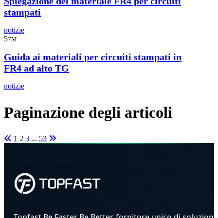
Spiegazione del materiale FR4 per circuiti
stampati
notizie
5
7M
Guida ai materiali per circuiti stampati in
FR4 ad alto TG
notizie
Paginazione degli articoli
1
2
3
...
53
Topfast Be Faster Be Better, fornitore unico di soluzioni