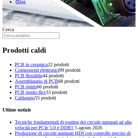
Blog
Cerca
Prodotti caldi
PCB in ceramica
2
2 prodotti
Componenti elettronici
9
9 prodotti
PCB flessibile
4
4 prodotti
Assemblaggio di PCB
8
8 prodotti
PCB rigido
6
6 prodotti
PCB rigido-flex
3
3 prodotti
Cablaggio
5
5 prodotti
Ultime notizie
Tecniche fondamentali di routing dei circuiti stampati ad alta
velocità per PCIe 5.0 e DDR5
5 agosto 2026
Produzione di circuiti stampati HDI con controllo preciso di