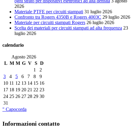
ogni strato per dispositivi elettronici ad alta densità
3 agosto
2026
Materiale PTFE per circuiti stampati
31 luglio 2026
Confronto tra Rogers 4350B e Rogers 4003C
29 luglio 2026
Materiale per circuiti stampati Rogers
26 luglio 2026
Scelta dei materiali per circuiti stampati ad alta frequenza
23
luglio 2026
calendario
Agosto 2026
L
M
M
G
V
S
D
1
2
3
4
5
6
7
8
9
10
11
12
13
14
15
16
17
18
19
20
21
22
23
24
25
26
27
28
29
30
31
" Capocorda
Informazioni contatto