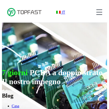
IT
7 giorni
PCBA a doppio strato
Il nostro impegno
Blog
Casa