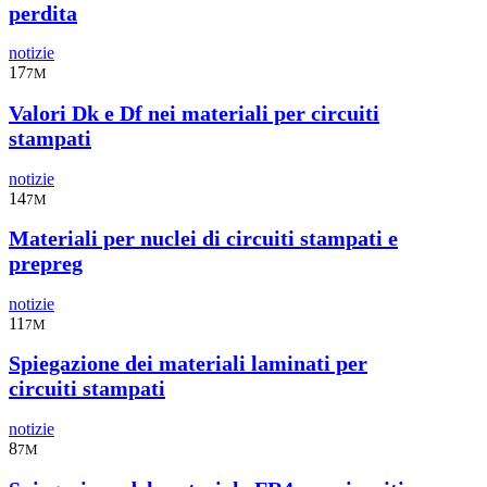
perdita
notizie
17
7M
Valori Dk e Df nei materiali per circuiti
stampati
notizie
14
7M
Materiali per nuclei di circuiti stampati e
prepreg
notizie
11
7M
Spiegazione dei materiali laminati per
circuiti stampati
notizie
8
7M