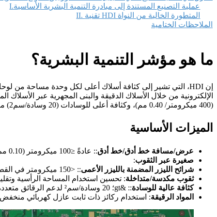
I.عملية التصنيع المستندة إلى مبادرة التنمية البشرية الأساسية
II. تقنية HDI المتطورة الخالية من النواة
الملاحظات الختامية
ما هو مؤشر التنمية البشرية؟
إن HDI، التي تشير إلى كثافة أسلاك أعلى لكل وحدة مساحة من لوحات الدوائر المطبوعة التقليدية، هي عبارة عن
(400 ميكرومتر/ 0.40 مم)، وكثافة أعلى للوسادات (20 وسادة/سم2) مقارنةً بتقنية ثنائي الفينيل متعدد الكلور التقليدية.
الميزات الأساسية
عرض/مسافة خط أدق/خط أدق
:: عادةً ≤100 ميكرومتر (0.10 مم)، وهو أقل بكثير من مركبات ثنائي الفينيل متعدد الكلور التقليدية (عادةً 150 ميكرومتر فأكثر).
صغيرة عبر الثقوب
:
شرائح الليزر المضمنة بالليزر الأعمى
:: <150 ميكرومتر في القطر، مثقوبة بالليزر للوصلات عالية الكثافة بين الطبقات.
ثقوب مكدسة/متداخلة
: تحسين استخدام المساحة الرأسية وتقلي
كثافة عالية للوسادة
:: &gt؛ 20 وسادة/سم² لدعم الرقائق متعددة المسامير (مثل حزم BGA، CSP).
المواد الرقيقة
: استخدام ركائز ذات ثابت عازل كهربائي منخفض وثبات عالٍ (مثل