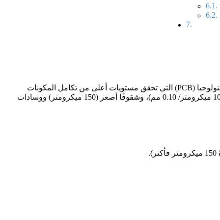
تكنولوجيا (PCB) التي تحقق مستويات أعلى من تكامل المكونات
الإلكترونية من خلال الأسلاك الدقيقة والبنى المجهرية عبر الأسلاك المجهرية والأسلاك الكثيفة. وتستخدم هذه الألواح أسلاكًا وفجوات أدق (≤ 100 ميكرومتر/ 0.10 مم)، وشقوقًا أصغر (150 ميكرومتر) ووسادات