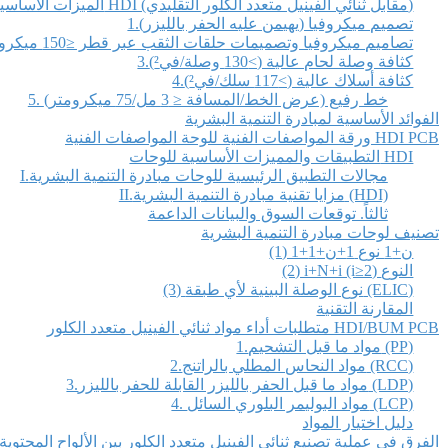
الميزات الأساسية للوحات HDI (مقابل ثنائي الفينيل متعدد الكلور التقليدي)
1.تصميم ميكروفيا (يهيمن عليه الحفر بالليزر)
2.تصاميم ميكروفيا وتصميمات حلقات الثقب عبر قطر ≤150 ميكرومتر
3.كثافة وصلة لحام عالية (>130 وصلة/في²)
4.كثافة أسلاك عالية (>117 سلك/في²)
5. خط رفيع (عرض الخط/المسافة ≤ 3 مل/75 ميكرومتر)
الفوائد الأساسية لمبادرة التنمية البشرية
ورقة المواصفات الفنية للوحة المواصفات الفنية HDI PCB
التطبيقات والمميزات الأساسية للوحات HDI
I.مجالات التطبيق الرئيسية للوحات مبادرة التنمية البشرية
II.مزايا تقنية مبادرة التنمية البشرية (HDI)
ثالثاً. توقعات السوق والبيانات الداعمة
تصنيف لوحات مبادرة التنمية البشرية
(1) 1+ن+1 نوع 1+ن+1
(2) i+N+i (i≥2) النوع
(3) نوع الوصلة البينية لأي طبقة (ELIC)
المقارنة التقنية
متطلبات أداء مواد ثنائي الفينيل متعدد الكلور HDI/BUM PCB
1.مواد ما قبل التشحيم (PP)
2.مواد النحاس المطلي بالراتنج (RCC)
3.مواد ما قبل الحفر بالليزر القابلة للحفر بالليزر (LDP)
4. مواد البوليمر البلوري السائل (LCP)
دليل اختيار المواد
الفرق في عملية تصنيع ثنائي الفينيل متعدد الكلور بين الألواح المحتوي