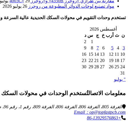
مقارنة بين طرازي «روجرز 4350B» و«روجرز 4003C»
29 يوليو 2026
مواد تصنيع لوحات الدوائر المطبوعة من روجرز
26 يوليو 2026
تستخدم وحدات التقويم في محولات السكك الحديدية عالية السرعة وم
أغسطس 2026
ن
ث
أرب
خ
ج
س
د
2
1
9
8
7
6
5
4
3
16
15
14
13
12
11
10
23
22
21
20
19
18
17
30
29
28
27
26
25
24
31
" يوليو
معلومات الاتصالتُستخدم الوحدات في محولات السكك الحديدية عال
الغرفة 805، الغرفة 806، الغرفة 806، الغرفة 809، رقم 1، رقم 96، طريق تشوانغكيانغ، شارع نينغشي، منطقة زينغتشنغ، مدينة قوانغتشو، مقاطعة قوانغدونغ، الصين
Email：op@topfastpcb.com
+86-13929576863