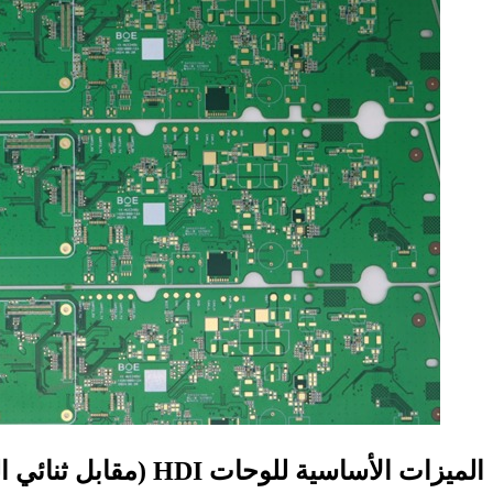
الميزات الأساسية للوحات HDI (مقابل ثنائي الفينيل متعدد الكلور التقليدي)