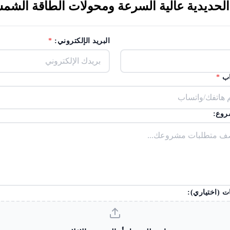
ية السرعة ومحولات الطاقة الشمسية.2. صناعي & amp؛ ال
البريد الإلكتروني:
*
اب
*
روع:
ت (اختياري):