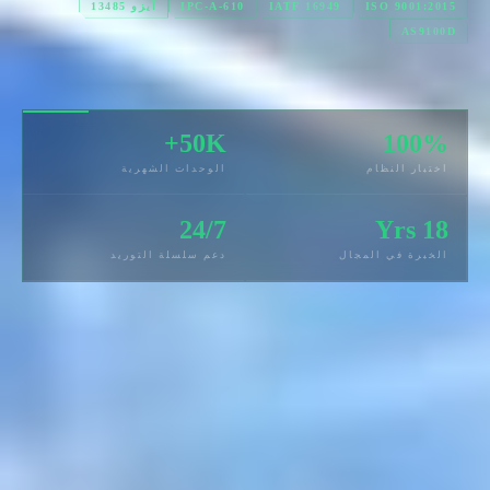
ISO 9001:2015
IATF 16949
IPC-A-610
آيزو 13485
AS9100D
50K+
100%
اختبار النظام
الوحدات الشهرية
24/7
18 Yrs
الخبرة في المجال
دعم سلسلة التوريد