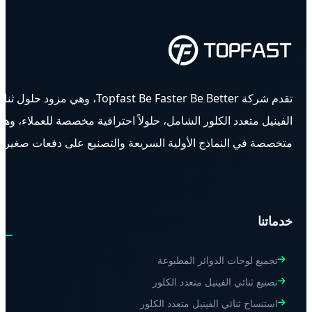
تقدم شركة Topfast Be Faster Be Better، وهي مزود حلول ث
الفينيل متعدد الكلور الشامل، حلولاً احترافية مخصصة للعملاء، وه
متخصصة في النماذج الأولية السريعة والتصنيع على دفعات صغيرة.
خدماتنا
تجميع لوحات الدوائر المطبوعة
تصنيع ثنائي الفينيل متعدد الكلور
استنساخ ثنائي الفينيل متعدد الكلور