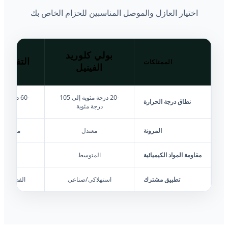
اختيار العازل والموصل المناسبين للحزام الخاص بك
بولي كلوريد
التفلون (TFE
الممتلكات
الفينيل
-20 درجة مئوية إلى 105
نطاق درجة الحرارة
درجة مئوية
درجة 
المرونة
معتدل
منخفضة 
مقاومة المواد الكيميائية
المتوسط
متف
تطبيق مشترك
استهلاكي/صناعي
الفضاء ال