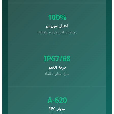
100%
اختبار سيريس
تم اختبار الاستمرارية وHipot
IP67/68
درجة الختم
حلول مقاومة للماء
A-620
معيار IPC