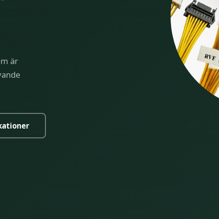
om är
ävande
kationer