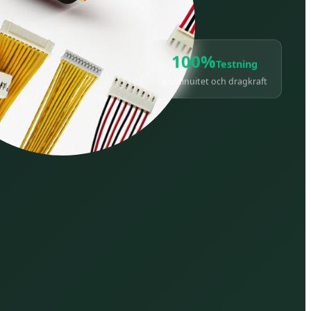
100%
Testning
Kontinuitet och dragkraft