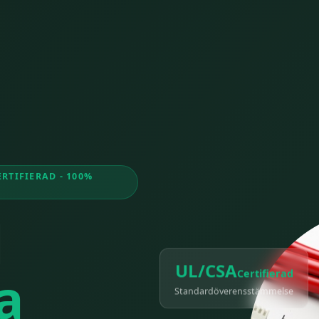
RTIFIERAD - 100%
d
UL/CSA
Certifierad
a
Standardöverensstämmelse