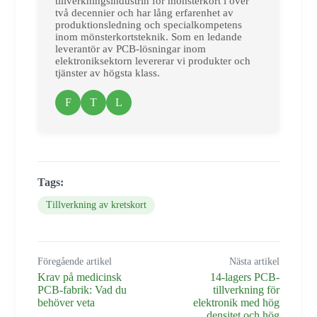
tillverkningsindustrin för mönsterkort i över
två decennier och har lång erfarenhet av
produktionsledning och specialkompetens
inom mönsterkortsteknik. Som en ledande
leverantör av PCB-lösningar inom
elektroniksektorn levererar vi produkter och
tjänster av högsta klass.
F
T
L
Tags:
Tillverkning av kretskort
Föregående artikel
Nästa artikel
Krav på medicinsk
14-lagers PCB-
PCB-fabrik: Vad du
tillverkning för
behöver veta
elektronik med hög
densitet och hög