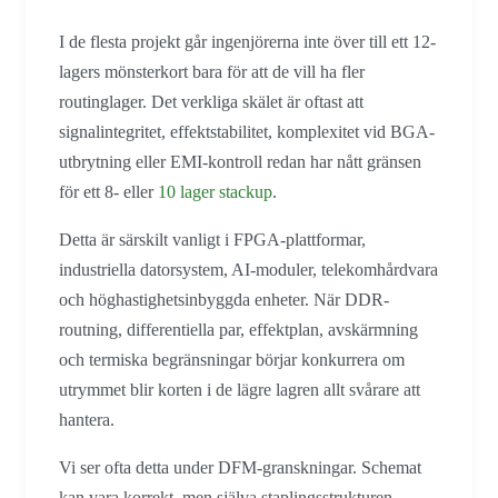
I de flesta projekt går ingenjörerna inte över till ett 12-
lagers mönsterkort bara för att de vill ha fler
routinglager. Det verkliga skälet är oftast att
signalintegritet, effektstabilitet, komplexitet vid BGA-
utbrytning eller EMI-kontroll redan har nått gränsen
för ett 8- eller
10 lager stackup
.
Detta är särskilt vanligt i FPGA-plattformar,
industriella datorsystem, AI-moduler, telekomhårdvara
och höghastighetsinbyggda enheter. När DDR-
routning, differentiella par, effektplan, avskärmning
och termiska begränsningar börjar konkurrera om
utrymmet blir korten i de lägre lagren allt svårare att
hantera.
Vi ser ofta detta under DFM-granskningar. Schemat
kan vara korrekt, men själva staplingsstrukturen