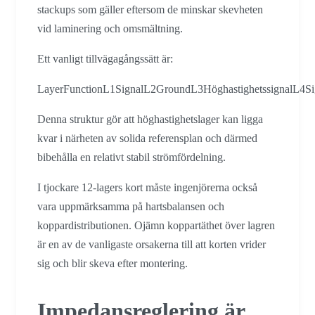
stackups som gäller eftersom de minskar skevheten
vid laminering och omsmältning.
Ett vanligt tillvägagångssätt är:
LayerFunctionL1SignalL2GroundL3HöghastighetssignalL4
Denna struktur gör att höghastighetslager kan ligga
kvar i närheten av solida referensplan och därmed
bibehålla en relativt stabil strömfördelning.
I tjockare 12-lagers kort måste ingenjörerna också
vara uppmärksamma på hartsbalansen och
koppardistributionen. Ojämn koppartäthet över lagren
är en av de vanligaste orsakerna till att korten vrider
sig och blir skeva efter montering.
Impedansreglering är