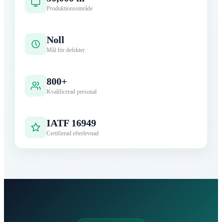
Produktionsområde
Noll
Mål för defekter
800+
Kvalificerad personal
IATF 16949
Certifierad efterlevnad