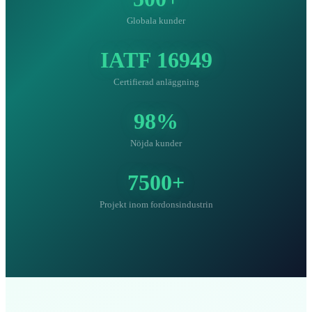
Globala kunder
IATF 16949
Certifierad anläggning
98%
Nöjda kunder
7500+
Projekt inom fordonsindustrin