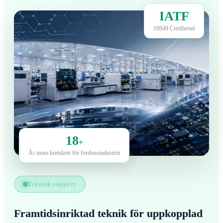
IATF
16949 Certifierad
18
+
År inom kretskort för fordonsindustrin
Teknisk support
Framtidsinriktad teknik för uppkopplad