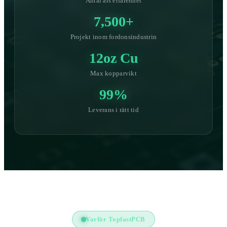
Antal års erfarenhet
7,500+
Projekt inom fordonsindustrin
12oz Cu
Max kopparvikt
99%
Leverans i rätt tid
Varför TopfastPCB