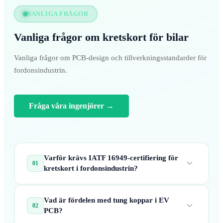
VANLIGA FRÅGOR
Vanliga frågor om kretskort för bilar
Vanliga frågor om PCB-design och tillverkningsstandarder för
fordonsindustrin.
Fråga våra ingenjörer
→
Varför krävs IATF 16949-certifiering för
01
kretskort i fordonsindustrin?
IATF 16949 är den specifika kvalitetsstandarden
Vad är fördelen med tung koppar i EV
för fordonsindustrin. Den betonar förebyggande av
02
PCB?
defekter, minskning av avfall och kontinuerlig