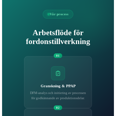
Vår process
Arbetsflöde för
fordonstillverkning
01
Granskning & PPAP
DFM-analys och initiering av processen
för godkännande av produktionsdelar.
02