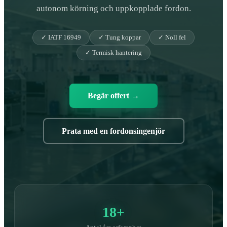
autonom körning och uppkopplade fordon.
✓ IATF 16949
✓ Tung koppar
✓ Noll fel
✓ Termisk hantering
Begär offert
→
Prata med en fordonsingenjör
18+