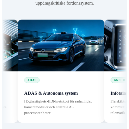
uppdragskritiska fordonssystem.
ADAS
ANSLUTNINGSMÖJ
ADAS & Autonoma system
Infotainment & te
Höghastighets-HDI-kretskort för radar, lidar,
Flerskiktskretskort för
kameramoduler och centrala AI-
kommunikation, GPS-n
processorenheter.
telematik.