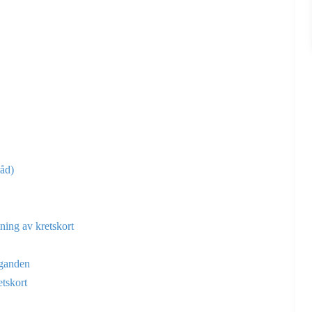
råd)
tning av kretskort
äganden
etskort