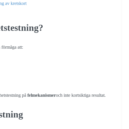
g av kretskort
etstestning?
s förmåga att:
ighetstestning på
felmekanismer
och inte kortsiktiga resultat.
estning