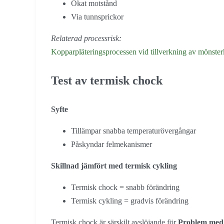
Ökat motstånd
Via tunnsprickor
Relaterad processrisk:
Kopparpläteringsprocessen vid tillverkning av mönster
Test av termisk chock
Syfte
Tillämpar snabba temperaturövergångar
Påskyndar felmekanismer
Skillnad jämfört med termisk cykling
Termisk chock = snabb förändring
Termisk cykling = gradvis förändring
Termisk chock är särskilt avslöjande för
Problem med