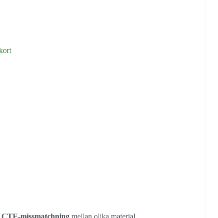
kort
 CTE-missmatchning
mellan olika material.