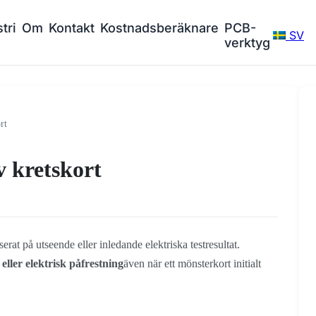
tri
Om
Kontakt
Kostnadsberäknare
PCB-
SV
verktyg
rt
av kretskort
aserat på utseende eller inledande elektriska testresultat.
eller elektrisk påfrestning
även när ett mönsterkort initialt