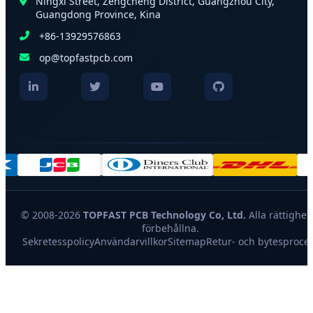
Ningxi Street, Zengcheng District, Guangzhou City,
Guangdong Province, Kina
+86-13929576863
op@topfastpcb.com
© 2008-2026
TOPFAST PCB Technology Co, Ltd.
Alla rättighet
förbehållna.
Sekretesspolicy
Användarvillkor
Sitemap
Retur- och bytesproce