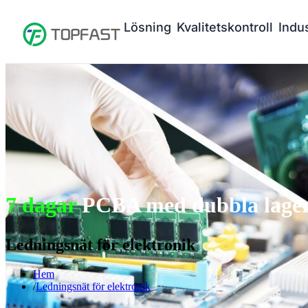
Lösning
Kvalitetskontroll
Indus
7 dagar
PCBA med dubbla lager 
Ledningsnät för elektronik
Hem
Ledningsnät för elektronik