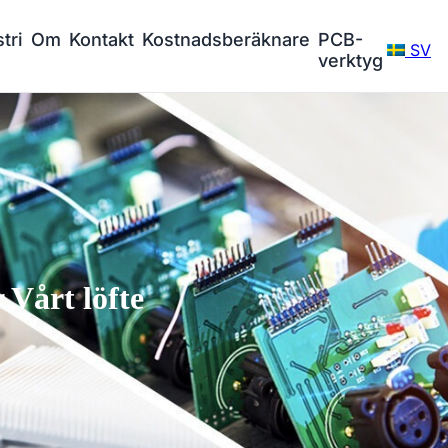
tri
Om
Kontakt
Kostnadsberäknare
PCB-
SV
verktyg
Vårt löfte