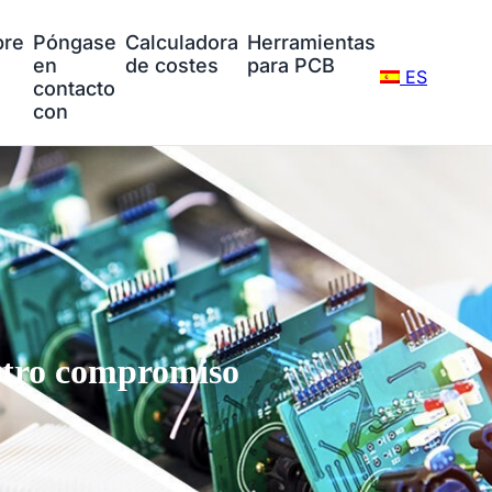
bre
Póngase
Calculadora
Herramientas
en
de costes
para PCB
ES
contacto
con
tro compromiso