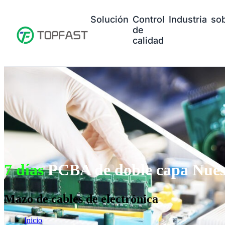
Solución
Control
Industria
so
de
calidad
7 días
PCBA de doble capa Nues
Mazo de cables de electrónica
Inicio