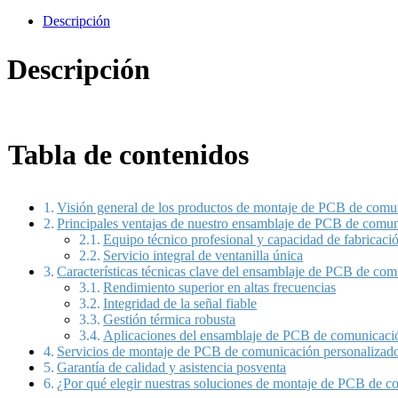
Descripción
Descripción
Tabla de contenidos
Visión general de los productos de montaje de PCB de comu
Principales ventajas de nuestro ensamblaje de PCB de comu
Equipo técnico profesional y capacidad de fabricac
Servicio integral de ventanilla única
Características técnicas clave del ensamblaje de PCB de co
Rendimiento superior en altas frecuencias
Integridad de la señal fiable
Gestión térmica robusta
Aplicaciones del ensamblaje de PCB de comunicaci
Servicios de montaje de PCB de comunicación personalizad
Garantía de calidad y asistencia posventa
¿Por qué elegir nuestras soluciones de montaje de PCB de 