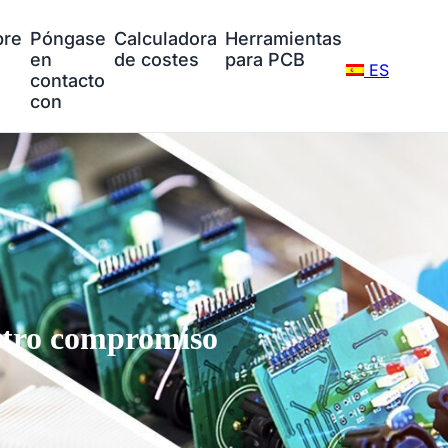
bre
Póngase
Calculadora
Herramientas
en
de costes
para PCB
ES
contacto
con
tro compromiso