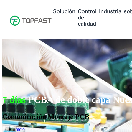
Solución
Control
Industria
so
de
calidad
7 días
PCBA de doble capa Nues
Comunicación Montaje PCB
Inicio