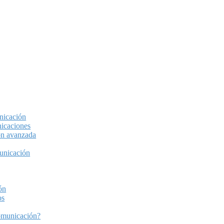
nicación
nicaciones
ión avanzada
municación
ón
os
comunicación?