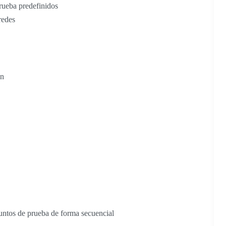
prueba predefinidos
redes
ón
untos de prueba de forma secuencial