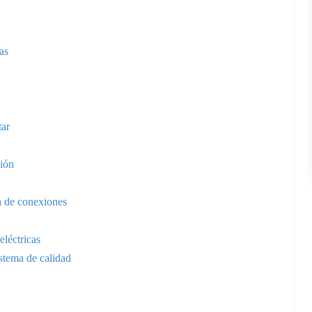
as
tar
ción
ta de conexiones
eléctricas
stema de calidad