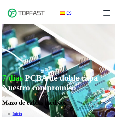
ES
7 días
PCBA de doble capa
Nuestro compromiso
Mazo de cables médicos
Inicio