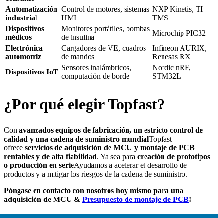
Automatización
Control de motores, sistemas
NXP Kinetis, TI
industrial
HMI
TMS
Dispositivos
Monitores portátiles, bombas
Microchip PIC32
médicos
de insulina
Electrónica
Cargadores de VE, cuadros
Infineon AURIX,
automotriz
de mandos
Renesas RX
Sensores inalámbricos,
Nordic nRF,
Dispositivos IoT
computación de borde
STM32L
¿Por qué elegir Topfast?
Con
avanzados equipos de fabricación, un estricto control de
calidad y una cadena de suministro mundial
Topfast
ofrece
servicios de adquisición de MCU y montaje de PCB
rentables y de alta fiabilidad
. Ya sea para
creación de prototipos
o producción en serie
Ayudamos a acelerar el desarrollo de
productos y a mitigar los riesgos de la cadena de suministro.
Póngase en contacto con nosotros hoy mismo para una
adquisición de MCU &
Presupuesto de montaje de PCB
!