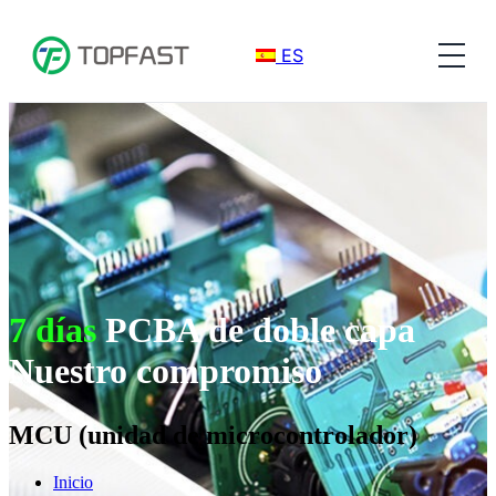
ES
7 días
PCBA de doble capa
Nuestro compromiso
MCU (unidad de microcontrolador)
Inicio