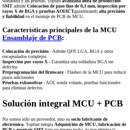
soldadura y las pruebas. Topfast
avanzada línea de producción
SMT
admite
Colocación de paso fino de 0,3 mm, inspección por
rayos X de BGA y pruebas AOI/ICT
garantizando
alta precisión
y fiabilidad
en el montaje de PCB de MCU.
Características principales de la MCU
Ensamblaje de PCB
:
Colocación de precisión
- Admite QFP, LGA, BGA y otros
encapsulados complejos
Inspección por rayos X
- Garantiza una soldadura BGA sin
defectos
Preprogramación del firmware
- Flasheo de la MCU para reducir
pasos adicionales
Pruebas exhaustivas
- AOI, sonda volante, pruebas funcionales
para eliminar defectos
Solución integral MCU + PCB
No somos sólo un proveedor, sino su
socio fabricante de
electrónica
. Topfast integra
Adquisición de MCU, fabricación de
PCB y montaje SMT
bajo un mismo techo, lo que elimina la