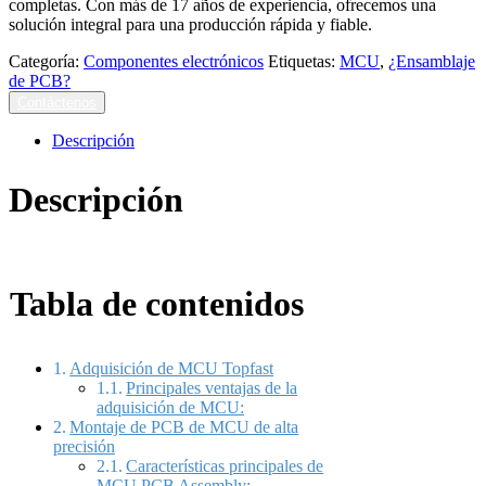
completas. Con más de 17 años de experiencia, ofrecemos una
solución integral para una producción rápida y fiable.
Categoría:
Componentes electrónicos
Etiquetas:
MCU
,
¿Ensamblaje
de PCB?
Contáctenos
Descripción
Descripción
Tabla de contenidos
Adquisición de MCU Topfast
Principales ventajas de la
adquisición de MCU:
Montaje de PCB de MCU de alta
precisión
Características principales de
MCU PCB Assembly: