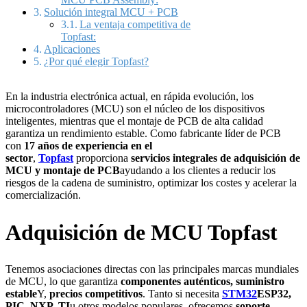
Solución integral MCU + PCB
La ventaja competitiva de
Topfast:
Aplicaciones
¿Por qué elegir Topfast?
En la industria electrónica actual, en rápida evolución, los
microcontroladores (MCU) son el núcleo de los dispositivos
inteligentes, mientras que el montaje de PCB de alta calidad
garantiza un rendimiento estable. Como fabricante líder de PCB
con
17 años de experiencia en el
sector
,
Topfast
proporciona
servicios integrales de adquisición de
MCU y montaje de PCB
ayudando a los clientes a reducir los
riesgos de la cadena de suministro, optimizar los costes y acelerar la
comercialización.
Adquisición de MCU Topfast
Tenemos asociaciones directas con las principales marcas mundiales
de MCU, lo que garantiza
componentes auténticos, suministro
estable
Y,
precios competitivos
. Tanto si necesita
STM32
ESP32,
PIC, NXP, TI
u otros modelos populares, ofrecemos
soporte