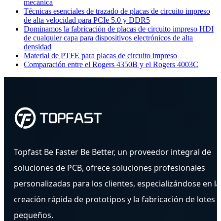
mecánica
Técnicas esenciales de trazado de placas de circuito impreso
de alta velocidad para PCIe 5.0 y DDR5
Dominamos la fabricación de placas de circuito impreso HDI
de cualquier capa para dispositivos electrónicos de alta
densidad
Material de PTFE para placas de circuito impreso
Comparación entre el Rogers 4350B y el Rogers 4003C
Topfast Be Faster Be Better, un proveedor integral de
soluciones de PCB, ofrece soluciones profesionales
personalizadas para los clientes, especializándose en la
creación rápida de prototipos y la fabricación de lotes
pequeños.