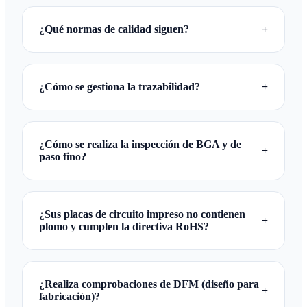
Sí, TOPFAST realiza pruebas eléctricas 100% en
cada PCB utilizando AOI avanzada, sonda volante y
¿Qué normas de calidad siguen?
+
pruebas funcionales para garantizar que no salgan
unidades defectuosas de nuestras instalaciones.
Nuestro proceso de fabricación está totalmente
certificado según las normas ISO9001, UL y RoHS.
¿Cómo se gestiona la trazabilidad?
+
También podemos fabricar según los requisitos IPC
Clase 2 y Clase 3 para aplicaciones críticas.
A cada lote se le asigna un número de lote único que
se rastrea a través de nuestro sistema ERP, desde la
¿Cómo se realiza la inspección de BGA y de
+
adquisición de materias primas y la fabricación hasta
paso fino?
la inspección final y el envío.
Utilizamos la inspección por rayos X de alta
resolución para verificar la integridad de las juntas de
¿Sus placas de circuito impreso no contienen
+
soldadura de los componentes BGA y CSP,
plomo y cumplen la directiva RoHS?
garantizando que no haya puentes ocultos, huecos o
problemas de alineación.
Absolutamente. Todos los materiales y acabados
superficiales cumplen las normas RoHS y REACH
¿Realiza comprobaciones de DFM (diseño para
+
más recientes. Proporcionamos certificados de
fabricación)?
materiales con cada envío para garantizar el