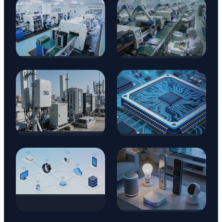
Automoción
Aeroespacial
Médico
Industrial
Comunicación
Semiconductor
Dispositivos