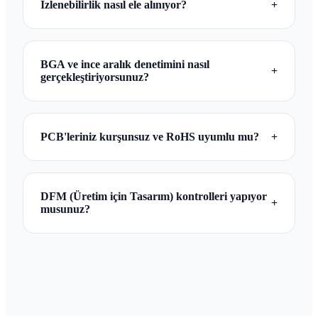
İzlenebilirlik nasıl ele alınıyor?
+
uygulamalar için IPC Sınıf 2 ve Sınıf 3
gereksinimlerine göre de üretim yapabiliriz.
Her partiye, hammadde tedariki ve imalattan son
denetim ve sevkiyata kadar ERP sistemimiz
BGA ve ince aralık denetimini nasıl
+
aracılığıyla takip edilen benzersiz bir lot numarası
gerçekleştiriyorsunuz?
atanır.
BGA ve CSP bileşenlerinin lehim bağlantı
bütünlüğünü doğrulamak için yüksek çözünürlüklü
PCB'leriniz kurşunsuz ve RoHS uyumlu mu?
+
X-ray kontrolü kullanarak gizli köprüler, boşluklar
veya hizalama sorunları olmadığından emin
oluyoruz.
Kesinlikle. Tüm malzemeler ve yüzey kaplamaları
en son RoHS ve REACH standartlarını
DFM (Üretim için Tasarım) kontrolleri yapıyor
+
karşılamaktadır. Uyumluluğu garanti etmek için her
musunuz?
sevkiyatta malzeme sertifikaları sağlıyoruz.
Evet, mühendislik ekibimiz üretim başlamadan önce
olası üretim sorunlarını belirlemek için her sipariş
için kapsamlı bir DFM incelemesi gerçekleştirerek
riski ve teslim sürelerini azaltır.