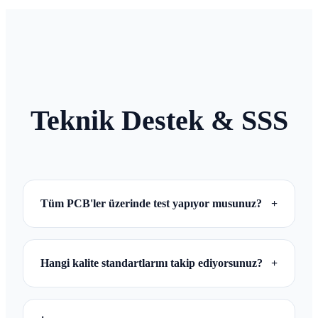
Teknik Destek & SSS
Tüm PCB'ler üzerinde test yapıyor musunuz?
+
Evet, TOPFAST, tesisimizden sıfır kusurlu ünite
çıkmasını sağlamak için gelişmiş AOI, uçan prob ve
Hangi kalite standartlarını takip ediyorsunuz?
+
fonksiyonel testler kullanarak her PCB üzerinde
100% elektrik testi gerçekleştirir.
Üretim sürecimiz ISO9001, UL ve RoHS
standartları kapsamında tamamen sertifikalıdır. Kritik