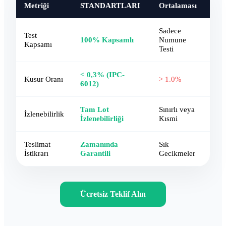
Metriği
STANDARTLARI
Ortalaması
Sadece
Test
100% Kapsamlı
Numune
Kapsamı
Testi
< 0,3% (IPC-
Kusur Oranı
> 1.0%
6012)
Tam Lot
Sınırlı veya
İzlenebilirlik
İzlenebilirliği
Kısmi
Teslimat
Zamanında
Sık
İstikrarı
Garantili
Gecikmeler
Ücretsiz Teklif Alın