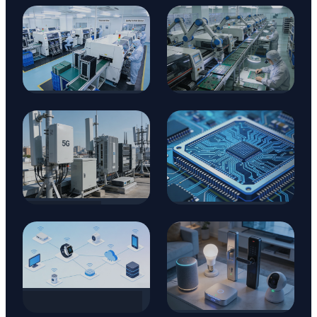
Otomotiv
Havacılık ve
Uzay
Tıbbi
Endüstriyel
İletişim
Yarı İletken