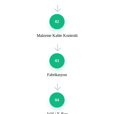
02
Malzeme Kalite Kontrolü
03
Fabrikasyon
04
AOI / X-Ray