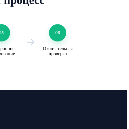
 процесс
05
06
тронное
Окончательная
рование
проверка