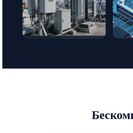
Общение
Пол
Беском