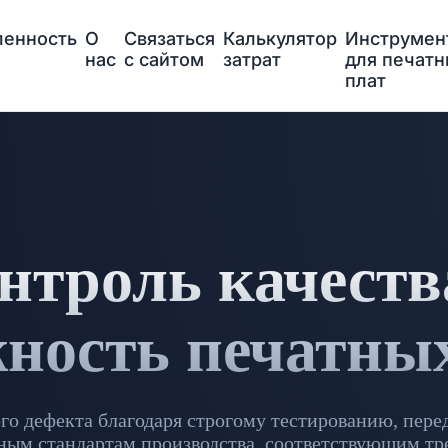
енность
О
Связаться
Калькулятор
Инструмен
нас
с сайтом
затрат
для печат
плат
нтроль качеств
ность печатны
го дефекта благодаря строгому тестированию, пере
ным стандартам производства, соответствующим тр