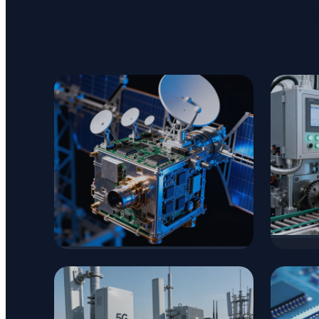
Отра
Авт
В аэрокосмической
промышленности