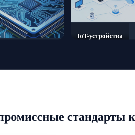
IoT-устройства
упроводник
промиссные стандарты к