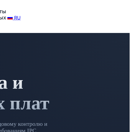
ты
ных
RU
а и
х плат
довому контролю и
ебованиям IPC.