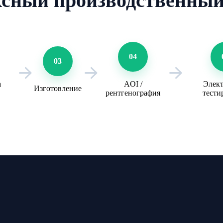
сный производственный
04
03
а
AOI /
Элек
Изготовление
рентгенография
тести