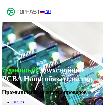
RU
7-дневный
Двухслойные
PCBA Наше обязательство
Промышленные жгуты проводов
Главная