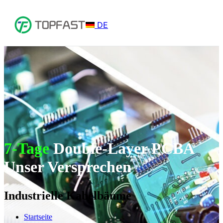
DE
7-Tage
Double-Layer PCBA
Unser Versprechen
Industrielle Kabelbäume
Startseite