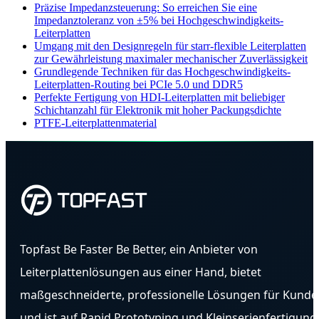
Präzise Impedanzsteuerung: So erreichen Sie eine
Impedanztoleranz von ±5% bei Hochgeschwindigkeits-
Leiterplatten
Umgang mit den Designregeln für starr-flexible Leiterplatten
zur Gewährleistung maximaler mechanischer Zuverlässigkeit
Grundlegende Techniken für das Hochgeschwindigkeits-
Leiterplatten-Routing bei PCIe 5.0 und DDR5
Perfekte Fertigung von HDI-Leiterplatten mit beliebiger
Schichtanzahl für Elektronik mit hoher Packungsdichte
PTFE-Leiterplattenmaterial
Topfast Be Faster Be Better, ein Anbieter von
Leiterplattenlösungen aus einer Hand, bietet
maßgeschneiderte, professionelle Lösungen für Kunde
und ist auf Rapid Prototyping und Kleinserienfertigung