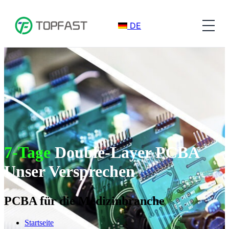
DE
7-Tage
Double-Layer PCBA
Unser Versprechen
PCBA für die Medizinbranche
Startseite