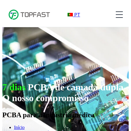
PT
7 dias
PCBA de camada dupla
O nosso compromisso
PCBA para a indústria médica
Início