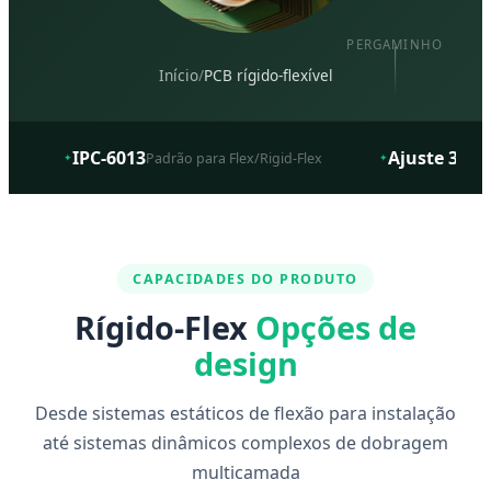
PERGAMINHO
Início
/
PCB rígido-flexível
IPC-6013
Ajuste 3D
Padrão para Flex/Rigid-Flex
Int
✦
✦
CAPACIDADES DO PRODUTO
Rígido-Flex
Opções de
design
Desde sistemas estáticos de flexão para instalação
até sistemas dinâmicos complexos de dobragem
multicamada