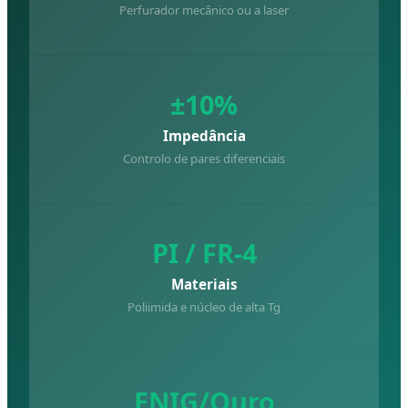
Perfurador mecânico ou a laser
±10%
Impedância
Controlo de pares diferenciais
PI / FR-4
Materiais
Poliimida e núcleo de alta Tg
ENIG/Ouro