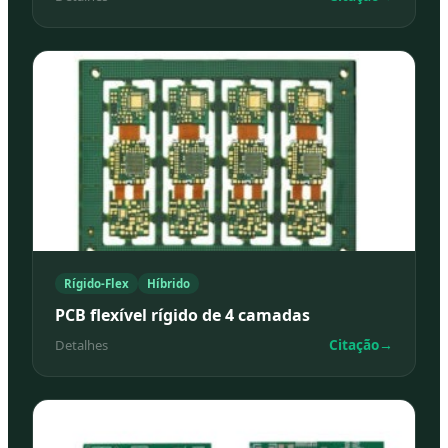
Rígido-Flex
Híbrido
PCB flexível rígido de 4 camadas
Citação
→
Detalhes