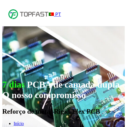
PT
7 dias
PCBA de camada dupla
O nosso compromisso
Reforço de metal Rigid-Flex PCB
Início