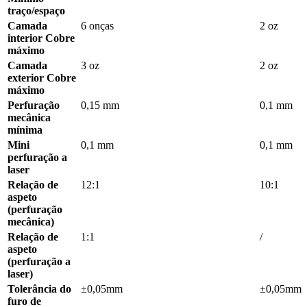
traço/espaço
Camada
6 onças
2 oz
interior Cobre
máximo
Camada
3 oz
2 oz
exterior Cobre
máximo
Perfuração
0,15 mm
0,1 mm
mecânica
mínima
Mini
0,1 mm
0,1 mm
perfuração a
laser
Relação de
12:1
10:1
aspeto
(perfuração
mecânica)
Relação de
1:1
/
aspeto
(perfuração a
laser)
Tolerância do
±0,05mm
±0,05mm
furo de