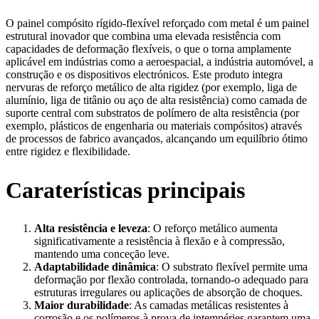
O painel compósito rígido-flexível reforçado com metal é um painel
estrutural inovador que combina uma elevada resistência com
capacidades de deformação flexíveis, o que o torna amplamente
aplicável em indústrias como a aeroespacial, a indústria automóvel, a
construção e os dispositivos electrónicos. Este produto integra
nervuras de reforço metálico de alta rigidez (por exemplo, liga de
alumínio, liga de titânio ou aço de alta resistência) como camada de
suporte central com substratos de polímero de alta resistência (por
exemplo, plásticos de engenharia ou materiais compósitos) através
de processos de fabrico avançados, alcançando um equilíbrio ótimo
entre rigidez e flexibilidade.
Caraterísticas principais
Alta resistência e leveza
: O reforço metálico aumenta
significativamente a resistência à flexão e à compressão,
mantendo uma conceção leve.
Adaptabilidade dinâmica
: O substrato flexível permite uma
deformação por flexão controlada, tornando-o adequado para
estruturas irregulares ou aplicações de absorção de choques.
Maior durabilidade
: As camadas metálicas resistentes à
corrosão e os polímeros à prova de intempéries garantem uma