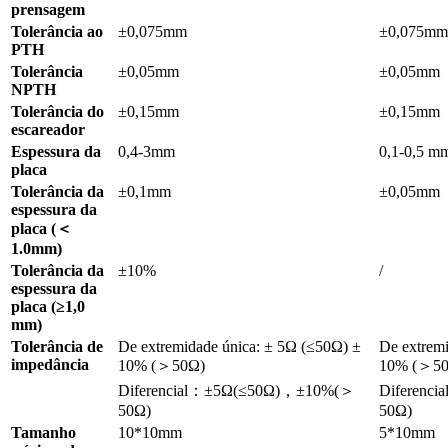
prensagem
Tolerância ao
±0,075mm
±0,075mm
PTH
Tolerância
±0,05mm
±0,05mm
NPTH
Tolerância do
±0,15mm
±0,15mm
escareador
Espessura da
0,4-3mm
0,1-0,5 m
placa
Tolerância da
±0,1mm
±0,05mm
espessura da
placa (＜
1.0mm)
Tolerância da
±10%
/
espessura da
placa (≥1,0
mm)
Tolerância de
De extremidade única: ± 5Ω (≤50Ω) ±
De extrem
impedância
10% (＞50Ω)
10% (＞5
Diferencial：±5Ω(≤50Ω)，±10%(＞
Diferenc
50Ω)
50Ω)
Tamanho
10*10mm
5*10mm