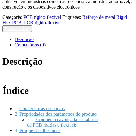
aplicável em indústrias como a aeroespacial, a indústria automóvel, a
construção e os dispositivos electrónicos.
Categoria:
PCB rígido-flexível
Etiquetas:
Reforço de metal Rigid-
Flex PCB
,
PCB rígido-flexível
Contactar-nos
Descrição
Comentários (0)
Descrição
Índice
Caraterísticas principais
Propriedades dos parâmetros do produto
Experiência avançada no fabrico
de PCB rígidas e flexíveis
Porquê escolher-nos?