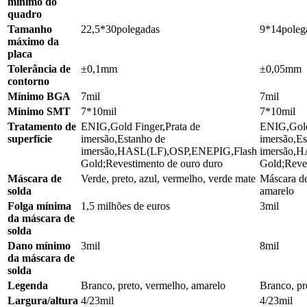
mínimo do
quadro
Tamanho
22,5*30polegadas
9*14poleg
máximo da
placa
Tolerância de
±0,1mm
±0,05mm
contorno
Mínimo BGA
7mil
7mil
Mínimo SMT
7*10mil
7*10mil
Tratamento de
ENIG,Gold Finger,Prata de
ENIG,Gold
superfície
imersão,Estanho de
imersão,Es
imersão,HASL(LF),OSP,ENEPIG,Flash
imersão,
Gold;Revestimento de ouro duro
Gold;Reves
Máscara de
Verde, preto, azul, vermelho, verde mate
Máscara de
solda
amarelo
Folga mínima
1,5 milhões de euros
3mil
da máscara de
solda
Dano mínimo
3mil
8mil
da máscara de
solda
Legenda
Branco, preto, vermelho, amarelo
Branco, pr
Largura/altura
4/23mil
4/23mil