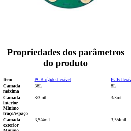
Propriedades dos parâmetros
do produto
Item
PCB rígido-flexível
PCB flexív
Camada
36L
8L
máxima
Camada
3/3mil
3/3mil
interior
Mínimo
traço/espaço
Camada
3,5/4mil
3,5/4mil
exterior
Mínimo