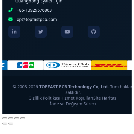
Guangdong Eyaleti, Çin
+86-13929576863
op@topfastpcb.com
© 2008-2026
TOPFAST PCB Technology Co, Ltd.
Tüm hakları
saklıdır.
Gizlilik Politikası
Hizmet Koşulları
Site Haritası
İade ve Değişim Süreci