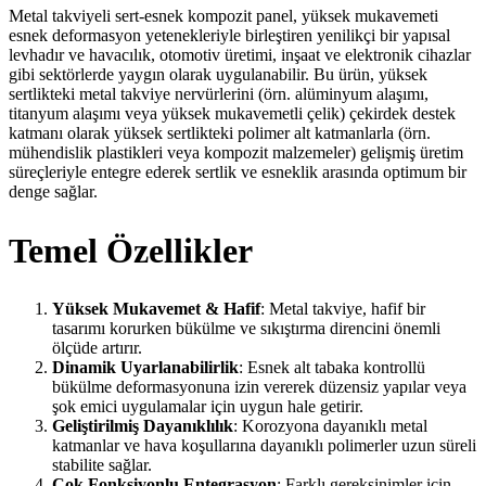
Metal takviyeli sert-esnek kompozit panel, yüksek mukavemeti
esnek deformasyon yetenekleriyle birleştiren yenilikçi bir yapısal
levhadır ve havacılık, otomotiv üretimi, inşaat ve elektronik cihazlar
gibi sektörlerde yaygın olarak uygulanabilir. Bu ürün, yüksek
sertlikteki metal takviye nervürlerini (örn. alüminyum alaşımı,
titanyum alaşımı veya yüksek mukavemetli çelik) çekirdek destek
katmanı olarak yüksek sertlikteki polimer alt katmanlarla (örn.
mühendislik plastikleri veya kompozit malzemeler) gelişmiş üretim
süreçleriyle entegre ederek sertlik ve esneklik arasında optimum bir
denge sağlar.
Temel Özellikler
Yüksek Mukavemet & Hafif
: Metal takviye, hafif bir
tasarımı korurken bükülme ve sıkıştırma direncini önemli
ölçüde artırır.
Dinamik Uyarlanabilirlik
: Esnek alt tabaka kontrollü
bükülme deformasyonuna izin vererek düzensiz yapılar veya
şok emici uygulamalar için uygun hale getirir.
Geliştirilmiş Dayanıklılık
: Korozyona dayanıklı metal
katmanlar ve hava koşullarına dayanıklı polimerler uzun süreli
stabilite sağlar.
Çok Fonksiyonlu Entegrasyon
: Farklı gereksinimler için