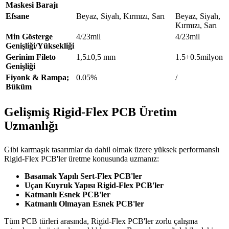
Maskesi Barajı
Efsane
Beyaz, Siyah, Kırmızı, Sarı
Beyaz, Siyah,
Kırmızı, Sarı
Min Gösterge
4/23mil
4/23mil
Genişliği/Yüksekliği
Gerinim Fileto
1,5±0,5 mm
1.5+0.5milyon
Genişliği
Fiyonk & Rampa;
0.05%
/
Büküm
Gelişmiş Rigid-Flex PCB Üretim
Uzmanlığı
Gibi karmaşık tasarımlar da dahil olmak üzere yüksek performanslı
Rigid-Flex PCB'ler üretme konusunda uzmanız:
Basamak Yapılı Sert-Flex PCB'ler
Uçan Kuyruk Yapısı Rigid-Flex PCB'ler
Katmanlı Esnek PCB'ler
Katmanlı Olmayan Esnek PCB'ler
Tüm PCB türleri arasında, Rigid-Flex PCB'ler zorlu çalışma