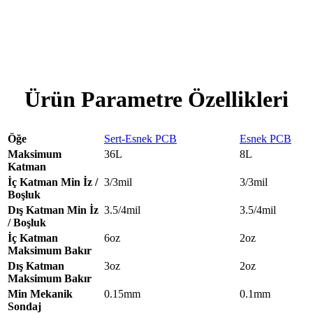
Ürün Parametre Özellikleri
Öğe
Sert-Esnek PCB
Esnek PCB
Maksimum
36L
8L
Katman
İç Katman Min İz /
3/3mil
3/3mil
Boşluk
Dış Katman Min İz
3.5/4mil
3.5/4mil
/ Boşluk
İç Katman
6oz
2oz
Maksimum Bakır
Dış Katman
3oz
2oz
Maksimum Bakır
Min Mekanik
0.15mm
0.1mm
Sondaj