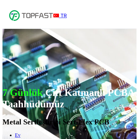
TR
7 Günlük
Çift Katmanlı PCBA
Taahhüdümüz
Metal Sertleştirici Sert-Flex PCB
Ev