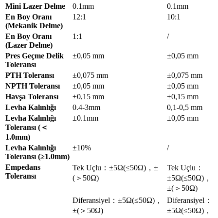
Mini Lazer Delme
0.1mm
0.1mm
En Boy Oranı
12:1
10:1
(Mekanik Delme)
En Boy Oranı
1:1
/
(Lazer Delme)
Pres Geçme Delik
±0,05 mm
±0,05 mm
Toleransı
PTH Toleransı
±0,075 mm
±0,075 mm
NPTH Toleransı
±0,05 mm
±0,05 mm
Havşa Toleransı
±0,15 mm
±0,15 mm
Levha Kalınlığı
0.4-3mm
0,1-0,5 mm
Levha Kalınlığı
±0.1mm
±0,05 mm
Toleransı (＜
1.0mm)
Levha Kalınlığı
±10%
/
Toleransı (≥1.0mm)
Empedans
Tek Uçlu：±5Ω(≤50Ω)，±
Tek Uçlu：
Toleransı
(＞50Ω)
±5Ω(≤50Ω)，
±(＞50Ω)
Diferansiyel：±5Ω(≤50Ω)，
Diferansiyel：
±(＞50Ω)
±5Ω(≤50Ω)，