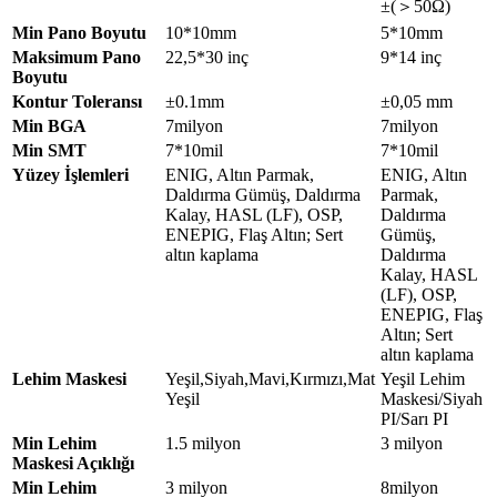
±(＞50Ω)
Min Pano Boyutu
10*10mm
5*10mm
Maksimum Pano
22,5*30 inç
9*14 inç
Boyutu
Kontur Toleransı
±0.1mm
±0,05 mm
Min BGA
7milyon
7milyon
Min SMT
7*10mil
7*10mil
Yüzey İşlemleri
ENIG, Altın Parmak,
ENIG, Altın
Daldırma Gümüş, Daldırma
Parmak,
Kalay, HASL (LF), OSP,
Daldırma
ENEPIG, Flaş Altın; Sert
Gümüş,
altın kaplama
Daldırma
Kalay, HASL
(LF), OSP,
ENEPIG, Flaş
Altın; Sert
altın kaplama
Lehim Maskesi
Yeşil,Siyah,Mavi,Kırmızı,Mat
Yeşil Lehim
Yeşil
Maskesi/Siyah
PI/Sarı PI
Min Lehim
1.5 milyon
3 milyon
Maskesi Açıklığı
Min Lehim
3 milyon
8milyon