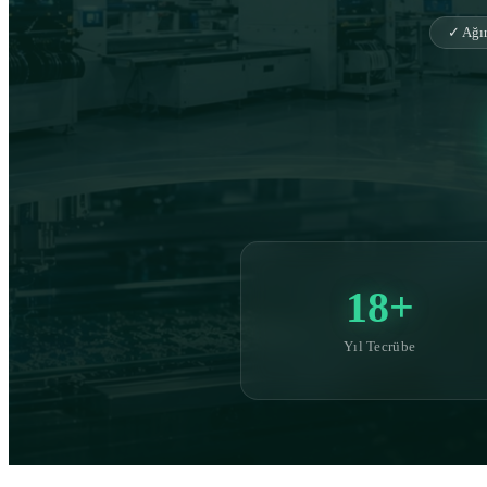
✓ Ağır
18+
Yıl Tecrübe