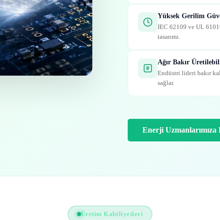
Yüksek Gerilim Gü
IEC 62109 ve UL 61010 
tasarımı.
Ağır Bakır Üretilebili
Endüstri lideri bakır k
sağlar.
Enerji Uzmanlarımıza
Üretim Kabiliyetleri