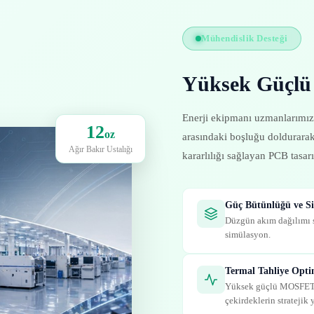
Mühendislik Desteği
Yüksek Güçlü A
Enerji ekipmanı uzmanlarımız
12
oz
arasındaki boşluğu doldurara
Ağır Bakır Ustalığı
kararlılığı sağlayan PCB tasarı
Güç Bütünlüğü ve S
Düzgün akım dağılımı s
simülasyon.
Termal Tahliye Opti
Yüksek güçlü MOSFET'le
çekirdeklerin stratejik 