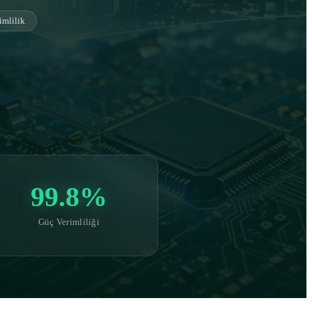
imlilik
99.8%
Güç Verimliliği