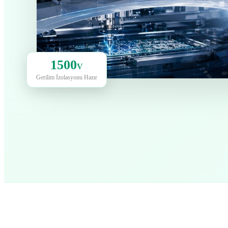
1500
V
Gerilim İzolasyonu Hazır