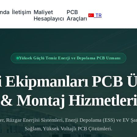
ında
İletişim
Maliyet
PCB
TR
Hesaplayıcı
Araçları
Yüksek Güçlü Temiz Enerji ve Depolama PCB Uzmanı
i Ekipmanları PCB Ü
& Montaj Hizmetleri
er, Rüzgar Enerjisi Sistemleri, Enerji Depolama (ESS) ve EV Şar
Sağlam, Yüksek Voltajlı PCB Çözümleri.