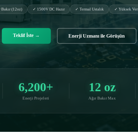
 Bakır (12oz)
✓ 1500V DC Hazır
✓ Termal Ustalık
✓ Yüksek Ver
Teklif İste
→
Enerji Uzmanı ile Görüşün
6,200+
12 oz
Enerji Projeleri
Ağır Bakır Max