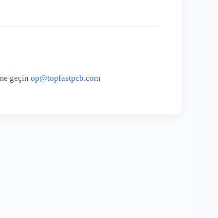
ime geçin
op@topfastpcb.com