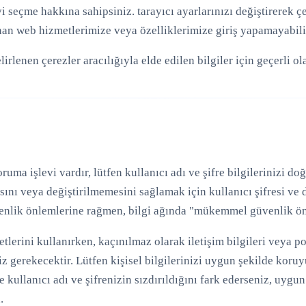
seçme hakkına sahipsiniz. tarayıcı ayarlarınızı değiştirerek çer
nan web hizmetlerimize veya özelliklerimize giriş yapamayabili
irlenen çerezler aracılığıyla elde edilen bilgiler için geçerli ol
ma işlevi vardır, lütfen kullanıcı adı ve şifre bilgilerinizi doğr
ı veya değiştirilmemesini sağlamak için kullanıcı şifresi ve d
güvenlik önlemlerine rağmen, bilgi ağında "mükemmel güvenlik ö
tlerini kullanırken, kaçınılmaz olarak iletişim bilgileri veya post
niz gerekecektir. Lütfen kişisel bilgilerinizi uygun şekilde kor
 de kullanıcı adı ve şifrenizin sızdırıldığını fark ederseniz, uyg
.