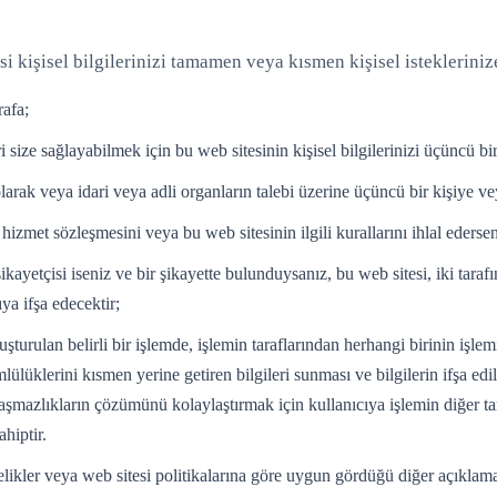
si kişisel bilgilerinizi tamamen veya kısmen kişisel isteklerin
rafa;
i size sağlayabilmek için bu web sitesinin kişisel bilgilerinizi üçüncü b
arak veya idari veya adli organların talebi üzerine üçüncü bir kişiye vey
 hizmet sözleşmesini veya bu web sitesinin ilgili kurallarını ihlal ederse
ikayetçisi iseniz ve bir şikayette bulunduysanız, bu web sitesi, iki taraf
ya ifşa edecektir;
şturulan belirli bir işlemde, işlemin taraflarından herhangi birinin işl
ülüklerini kısmen yerine getiren bilgileri sunması ve bilgilerin ifşa edil
azlıkların çözümünü kolaylaştırmak için kullanıcıya işlemin diğer tarafın
hiptir.
likler veya web sitesi politikalarına göre uygun gördüğü diğer açıklama