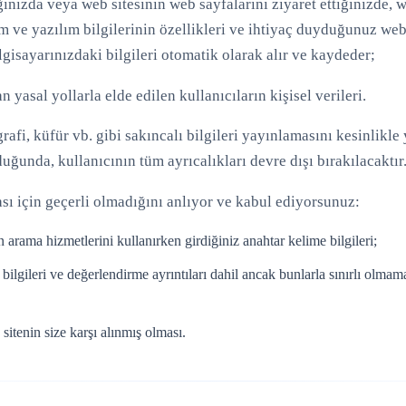
ınızda veya web sitesinin web sayfalarını ziyaret ettiğinizde, web
nım ve yazılım bilgilerinin özellikleri ve ihtiyaç duyduğunuz web
lgisayarınızdaki bilgileri otomatik olarak alır ve kaydeder;
n yasal yollarla elde edilen kullanıcıların kişisel verileri.
grafi, küfür vb. gibi sakıncalı bilgileri yayınlamasını kesinlikl
uğunda, kullanıcının tüm ayrıcalıkları devre dışı bırakılacaktır
kası için geçerli olmadığını anlıyor ve kabul ediyorsunuz:
arama hizmetlerini kullanırken girdiğiniz anahtar kelime bilgileri;
m bilgileri ve değerlendirme ayrıntıları dahil ancak bunlarla sınırlı olmam
 sitenin size karşı alınmış olması.