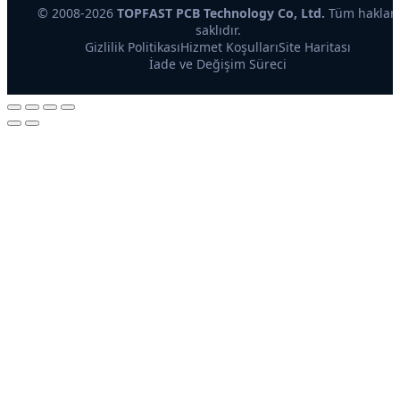
© 2008-2026
TOPFAST PCB Technology Co, Ltd.
Tüm hakları
saklıdır.
Gizlilik Politikası
Hizmet Koşulları
Site Haritası
İade ve Değişim Süreci