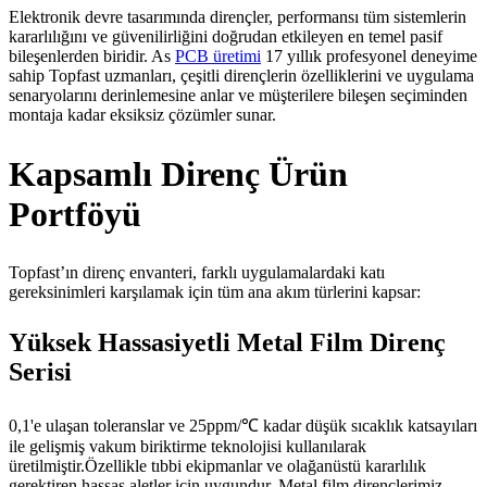
Elektronik devre tasarımında dirençler, performansı tüm sistemlerin
kararlılığını ve güvenilirliğini doğrudan etkileyen en temel pasif
bileşenlerden biridir. As
PCB üretimi
17 yıllık profesyonel deneyime
sahip Topfast uzmanları, çeşitli dirençlerin özelliklerini ve uygulama
senaryolarını derinlemesine anlar ve müşterilere bileşen seçiminden
montaja kadar eksiksiz çözümler sunar.
Kapsamlı Direnç Ürün
Portföyü
Topfast’ın direnç envanteri, farklı uygulamalardaki katı
gereksinimleri karşılamak için tüm ana akım türlerini kapsar:
Yüksek Hassasiyetli Metal Film Direnç
Serisi
0,1'e ulaşan toleranslar ve 25ppm/℃ kadar düşük sıcaklık katsayıları
ile gelişmiş vakum biriktirme teknolojisi kullanılarak
üretilmiştir.Özellikle tıbbi ekipmanlar ve olağanüstü kararlılık
gerektiren hassas aletler için uygundur. Metal film dirençlerimiz