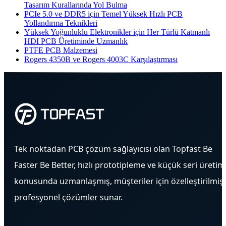
Tasarım Kurallarında Yol Bulma
PCIe 5.0 ve DDR5 için Temel Yüksek Hızlı PCB
Yollandırma Teknikleri
Yüksek Yoğunluklu Elektronikler için Her Türlü Katmanlı
HDI PCB Üretiminde Uzmanlık
PTFE PCB Malzemesi
Rogers 4350B ve Rogers 4003C Karşılaştırması
Tek noktadan PCB çözüm sağlayıcısı olan Topfast Be
Faster Be Better, hızlı prototipleme ve küçük seri üretim
konusunda uzmanlaşmış, müşteriler için özelleştirilmiş
profesyonel çözümler sunar.