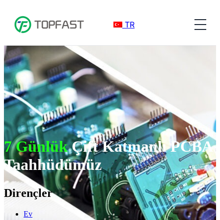
TR
7 Günlük
Çift Katmanlı PCBA
Taahhüdümüz
Dirençler
Ev