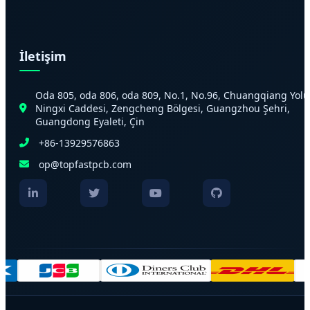
İletişim
Oda 805, oda 806, oda 809, No.1, No.96, Chuangqiang Yolu
Ningxi Caddesi, Zengcheng Bölgesi, Guangzhou Şehri,
Guangdong Eyaleti, Çin
+86-13929576863
op@topfastpcb.com