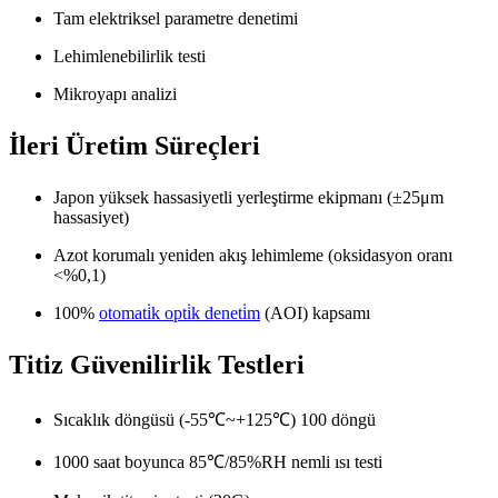
Tam elektriksel parametre denetimi
Lehimlenebilirlik testi
Mikroyapı analizi
İleri Üretim Süreçleri
Japon yüksek hassasiyetli yerleştirme ekipmanı (±25μm
hassasiyet)
Azot korumalı yeniden akış lehimleme (oksidasyon oranı
<%0,1)
100%
otomati̇k opti̇k deneti̇m
(AOI) kapsamı
Titiz Güvenilirlik Testleri
Sıcaklık döngüsü (-55℃~+125℃) 100 döngü
1000 saat boyunca 85℃/85%RH nemli ısı testi