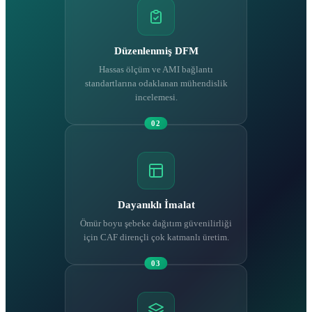
Düzenlenmiş DFM
Hassas ölçüm ve AMI bağlantı
standartlarına odaklanan mühendislik
incelemesi.
02
Dayanıklı İmalat
Ömür boyu şebeke dağıtım güvenilirliği
için CAF dirençli çok katmanlı üretim.
03