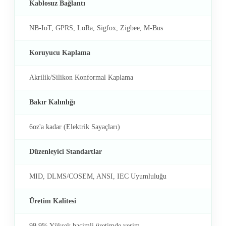
Kablosuz Bağlantı
NB-IoT, GPRS, LoRa, Sigfox, Zigbee, M-Bus
Koruyucu Kaplama
Akrilik/Silikon Konformal Kaplama
Bakır Kalınlığı
6oz'a kadar (Elektrik Sayaçları)
Düzenleyici Standartlar
MID, DLMS/COSEM, ANSI, IEC Uyumluluğu
Üretim Kalitesi
99,9% Yüksek hacimli üretimde verim