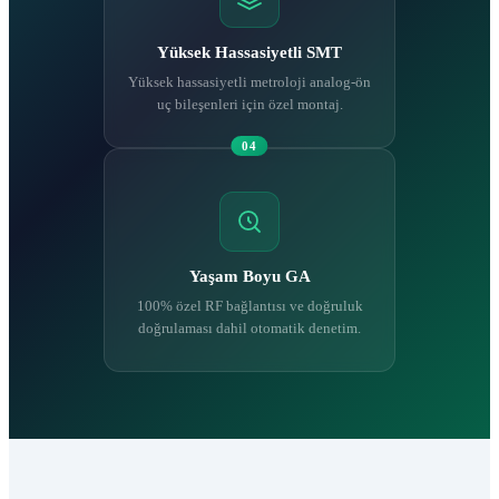
Yüksek Hassasiyetli SMT
Yüksek hassasiyetli metroloji analog-ön
uç bileşenleri için özel montaj.
04
Yaşam Boyu GA
100% özel RF bağlantısı ve doğruluk
doğrulaması dahil otomatik denetim.