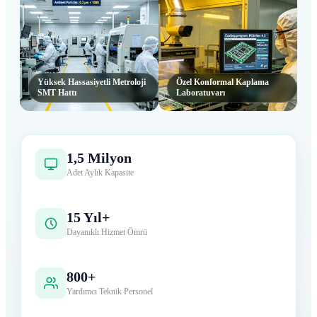
Ana Hizmet Teknik Katı
Yüksek Hassasiyetli Metroloji
Özel Konformal Kaplama
SMT Hattı
Laboratuvarı
1,5 Milyon
Adet Aylık Kapasite
15 Yıl+
Dayanıklı Hizmet Ömrü
800+
Yardımcı Teknik Personel