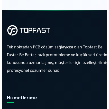
otomatik konformal kaplama hizmetleri (Akrilik,
NB-IoT, SIGFOX, LoRa, Kablosuz M-Bus, Zigbee
Silikon veya Üretan) sunuyoruz.
ve hücresel GPRS/LTE ağları dahil olmak üzere
tüm önemli AMI iletişim protokolleri için yerleşim
optimizasyonu sağlar.
Tek noktadan PCB çözüm sağlayıcısı olan Topfast Be
Faster Be Better, hızlı prototipleme ve küçük seri üretim
konusunda uzmanlaşmış, müşteriler için özelleştirilmiş
profesyonel çözümler sunar.
Hizmetlerimiz