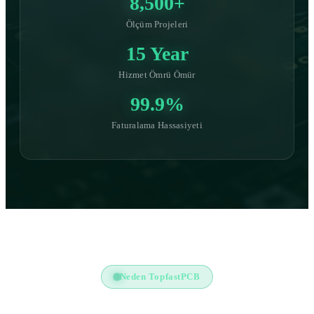
8,500+
Ölçüm Projeleri
15 Year
Hizmet Ömrü Ömür
99.9%
Faturalama Hassasiyeti
Neden TopfastPCB