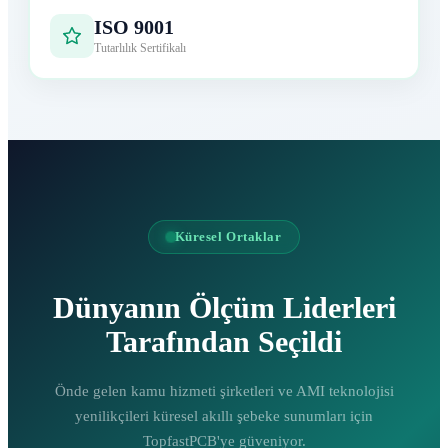
ISO 9001
Tutarlılık Sertifikalı
Küresel Ortaklar
Dünyanın Ölçüm Liderleri
Tarafından Seçildi
Önde gelen kamu hizmeti şirketleri ve AMI teknolojisi
yenilikçileri küresel akıllı şebeke sunumları için
TopfastPCB'ye güveniyor.