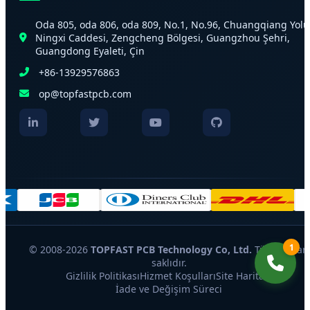
Oda 805, oda 806, oda 809, No.1, No.96, Chuangqiang Yolu
Ningxi Caddesi, Zengcheng Bölgesi, Guangzhou Şehri,
Guangdong Eyaleti, Çin
+86-13929576863
op@topfastpcb.com
1
© 2008-2026
TOPFAST PCB Technology Co, Ltd.
Tüm hakları
saklıdır.
Gizlilik Politikası
Hizmet Koşulları
Site Haritası
İade ve Değişim Süreci