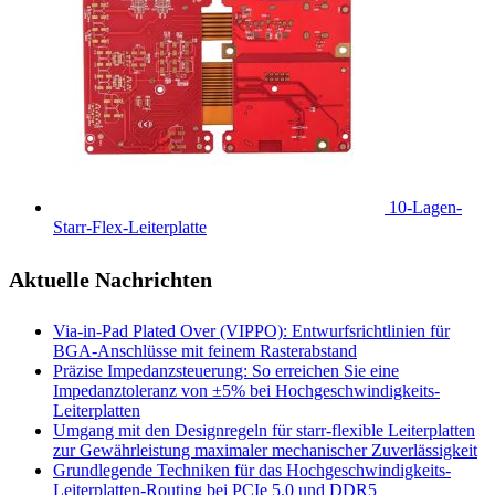
10-Lagen-
Starr-Flex-Leiterplatte
Aktuelle Nachrichten
Via-in-Pad Plated Over (VIPPO): Entwurfsrichtlinien für
BGA-Anschlüsse mit feinem Rasterabstand
Präzise Impedanzsteuerung: So erreichen Sie eine
Impedanztoleranz von ±5% bei Hochgeschwindigkeits-
Leiterplatten
Umgang mit den Designregeln für starr-flexible Leiterplatten
zur Gewährleistung maximaler mechanischer Zuverlässigkeit
Grundlegende Techniken für das Hochgeschwindigkeits-
Leiterplatten-Routing bei PCIe 5.0 und DDR5