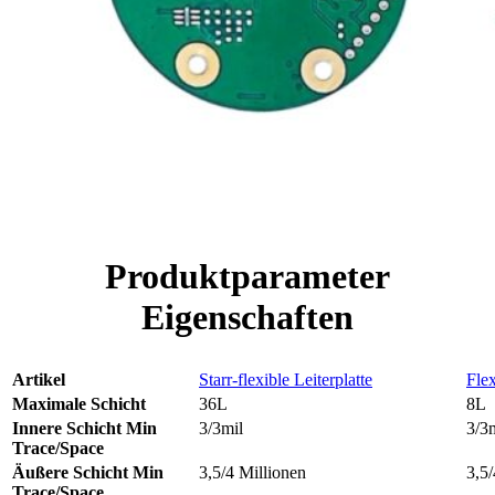
Produktparameter
Eigenschaften
Artikel
Starr-flexible Leiterplatte
Flex
Maximale Schicht
36L
8L
Innere Schicht Min
3/3mil
3/3
Trace/Space
Äußere Schicht Min
3,5/4 Millionen
3,5/
Trace/Space