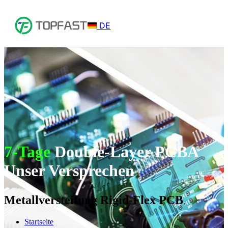
DE
7-Tage
Double-Layer PCBA
Unser Versprechen
Metallversteifung Rigid-Flex PCB
Startseite