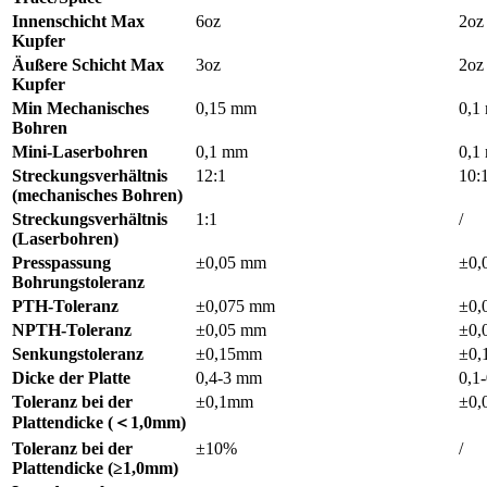
Innenschicht Max
6oz
2oz
Kupfer
Äußere Schicht Max
3oz
2oz
Kupfer
Min Mechanisches
0,15 mm
0,1
Bohren
Mini-Laserbohren
0,1 mm
0,1
Streckungsverhältnis
12:1
10:
(mechanisches Bohren)
Streckungsverhältnis
1:1
/
(Laserbohren)
Presspassung
±0,05 mm
±0,
Bohrungstoleranz
PTH-Toleranz
±0,075 mm
±0,
NPTH-Toleranz
±0,05 mm
±0,
Senkungstoleranz
±0,15mm
±0
Dicke der Platte
0,4-3 mm
0,1
Toleranz bei der
±0,1mm
±0,
Plattendicke (＜1,0mm)
Toleranz bei der
±10%
/
Plattendicke (≥1,0mm)