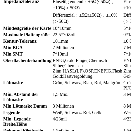
Impedanztoleranz
Einseitig endend：±5Ω(≤50Ω)，
Ein
±10%(＞50Ω)
±1
Differenzial：±5Ω(≤50Ω)，±10%
Dif
(＞50Ω)
(＞
Mindestgröße der Karte
10*10mm
5*
Maximale Plattengröße
22.5*30Zoll
9*1
Kontur-Toleranz
±0,1mm
±0,
Min BGA
7 Millionen
7 M
Min SMT
7*10mil
7*1
Oberflächenbehandlung
ENIG,Gold Finger,Chemisch
ENI
Silber,Chemisch
Sil
Zinn,HASL(LF),OSP,ENEPIG,Flash
Zin
Gold;Hartvergoldung
Gol
Lötmaske
Grün, Schwarz, Blau, Rot, Mattgrün
Grü
PI/
Min. Abstand der
1,5 Mio.
3 M
Lötmaske
Min Lötmaske Damm
3 Millionen
8 M
Legende
Weiß, Schwarz, Rot, Gelb
Wei
Min. Legende
4/23mil
4/2
Breite/Höhe
Dehnung Filetbreite
1,5±0,5mm
1,5