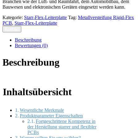
Branchen wie der Luft- und Raumfahrt, dem Automobilbau, dem
Bauwesen und elektronischen Geräten eingesetzt werden kann.
Kategorie:
Starr-Flex-Leiterplatte
Tag:
Metallversteifung Rigid-Flex
PCB
,
Starr-Flex-Leiterplatte
Kontakt
Beschreibung
Bewertungen (0)
Beschreibung
Inhaltsübersicht
Wesentliche Merkmale
Produktparameter Eigenschaften
Fortgeschrittene Kompetenz in
der Herstellung starrer und flexibler
PCBs
Warum sollten Sie uns wählen?