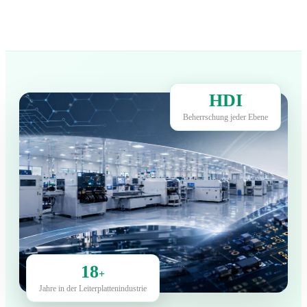
HDI
Beherrschung jeder Ebene
18
+
Jahre in der Leiterplattenindustrie