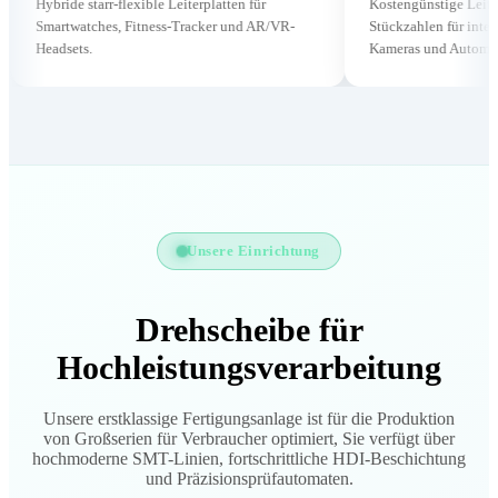
starr-flexible Leiterplatten für
Kostengünstige Leiterplatten in h
tches, Fitness-Tracker und AR/VR-
Stückzahlen für intelligente Lautsp
s.
Kameras und Automatisierungssyst
Unsere Einrichtung
Drehscheibe für
Hochleistungsverarbeitung
Unsere erstklassige Fertigungsanlage ist für die Produktion
von Großserien für Verbraucher optimiert, Sie verfügt über
hochmoderne SMT-Linien, fortschrittliche HDI-Beschichtung
und Präzisionsprüfautomaten.