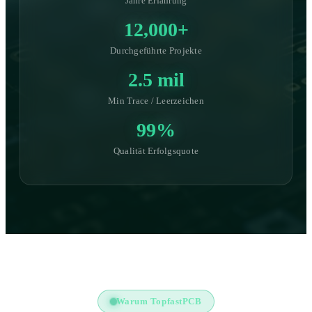
Jahre Erfahrung
12,000+
Durchgeführte Projekte
2.5 mil
Min Trace / Leerzeichen
99%
Qualität Erfolgsquote
Warum TopfastPCB