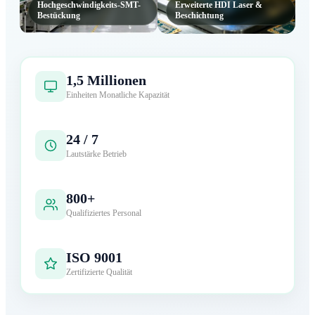
Hochgeschwindigkeits-SMT-
Erweiterte HDI Laser &
Bestückung
Beschichtung
1,5 Millionen
Einheiten Monatliche Kapazität
24 / 7
Lautstärke Betrieb
800+
Qualifiziertes Personal
ISO 9001
Zertifizierte Qualität