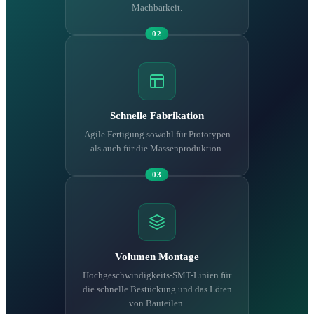
Machbarkeit.
02
Schnelle Fabrikation
Agile Fertigung sowohl für Prototypen
als auch für die Massenproduktion.
03
Volumen Montage
Hochgeschwindigkeits-SMT-Linien für
die schnelle Bestückung und das Löten
von Bauteilen.