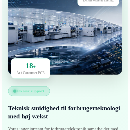
Beherskelse af alle lag
18
+
År i Consumer PCB
Teknisk support
Teknisk smidighed til forbrugerteknologi
med høj vækst
Vores ingeniørteam for forbrugerelektronik samarbejder med