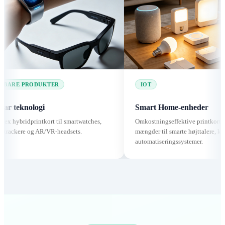
DUKTER
IOT
gi
Smart Home-enheder
ntkort til smartwatches,
Omkostningseffektive printkort i store
 AR/VR-headsets.
mængder til smarte højttalere, kameraer og
automatiseringssystemer.