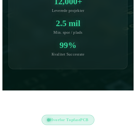
12,000+
Leverede projekter
2.5 mil
Min. spor / plads
99%
Kvalitet Succesrate
Hvorfor TopfastPCB