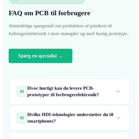
FAQ om PCB til forbrugere
Almindelige spørgsmål om produktion af printkort til
forbrugerelektronik i store mængder og med hurtig prototype.
Spørg en specialist
→
Hvor hurtigt kan du levere PCB-
01
prototyper til forbrugerelektronik?
Vi tilbyder hurtige prototypeservices med
Hvilke HDI-teknologier understøtter du til
leveringstider på helt ned til 24-48 timer fra
02
smartphones?
godkendelse af Gerber-filen, hvilket hjælper dig
med at fremskynde din iterative produktudvikling
Vi understøtter op til Any-Layer HDI (ELIC),