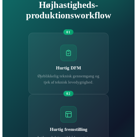
Højhastigheds-
produktionsworkflow
01
Hurtig DFM
Øjeblikkelig teknisk gennemgang og
tjek af teknisk levedygtighed.
02
Hurtig fremstilling