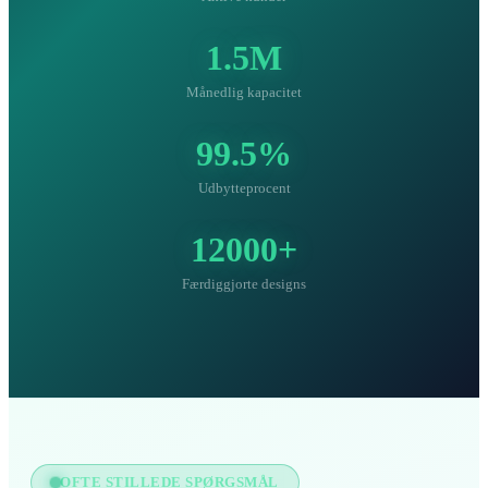
1.5M
Månedlig kapacitet
99.5%
Udbytteprocent
12000+
Færdiggjorte designs
OFTE STILLEDE SPØRGSMÅL