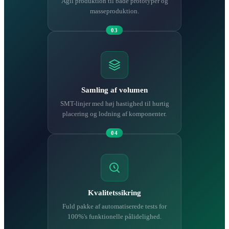
Agil produktion til både prototyper og
masseproduktion.
03
Samling af volumen
SMT-linjer med høj hastighed til hurtig
placering og lodning af komponenter.
04
Kvalitetssikring
Fuld pakke af automatiserede tests for
100%'s funktionelle pålidelighed.