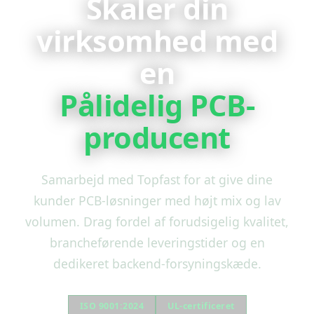
Skaler din
virksomhed med
en
Pålidelig PCB-
producent
Samarbejd med Topfast for at give dine
kunder PCB-løsninger med højt mix og lav
volumen. Drag fordel af forudsigelig kvalitet,
brancheførende leveringstider og en
dedikeret backend-forsyningskæde.
ISO 9001:2024
UL-certificeret