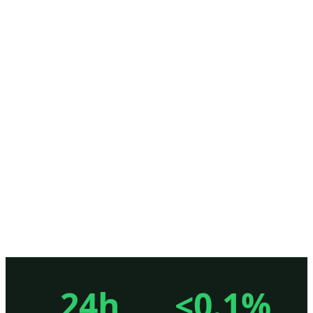
24h
<0.1%