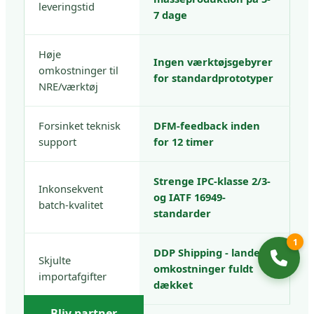
leveringstid
7 dage
Høje
Ingen værktøjsgebyrer
omkostninger til
for standardprototyper
NRE/værktøj
Forsinket teknisk
DFM-feedback inden
support
for 12 timer
Strenge IPC-klasse 2/3-
Inkonsekvent
og IATF 16949-
batch-kvalitet
standarder
1
DDP Shipping - landede
Skjulte
omkostninger fuldt
importafgifter
dækket
Bliv partner