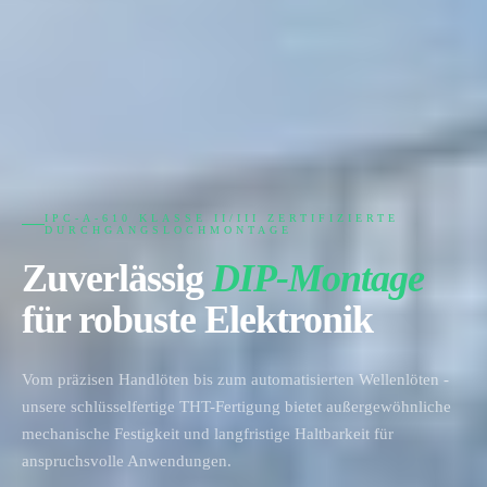
IPC-A-610 KLASSE II/III ZERTIFIZIERTE
DURCHGANGSLOCHMONTAGE
Zuverlässig
DIP-Montage
für robuste Elektronik
Vom präzisen Handlöten bis zum automatisierten Wellenlöten -
unsere schlüsselfertige THT-Fertigung bietet außergewöhnliche
mechanische Festigkeit und langfristige Haltbarkeit für
anspruchsvolle Anwendungen.