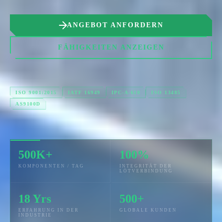
ANGEBOT ANFORDERN
FÄHIGKEITEN ANZEIGEN
ISO 9001:2015
IATF 16949
IPC-A-610
ISO 13485
AS9100D
500K+
100%
KOMPONENTEN / TAG
INTEGRITÄT DER
LÖTVERBINDUNG
18 Yrs
500+
ERFAHRUNG IN DER
GLOBALE KUNDEN
INDUSTRIE