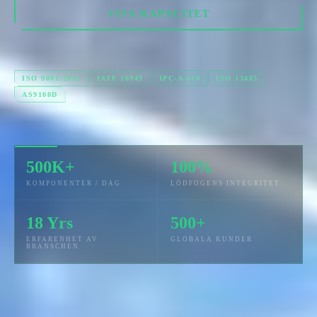
VISA KAPACITET
ISO 9001:2015
IATF 16949
IPC-A-610
ISO 13485
AS9100D
500K+
100%
KOMPONENTER / DAG
LÖDFOGENS INTEGRITET
18 Yrs
500+
ERFARENHET AV
GLOBALA KUNDER
BRANSCHEN