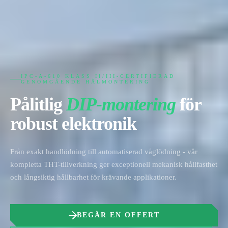
IPC-A-610 KLASS II/III-CERTIFIERAD
GENOMGÅENDE HÅLMONTERING
Pålitlig
DIP-montering
för
robust elektronik
Från exakt handlödning till automatiserad våglödning - vår
kompletta THT-tillverkning ger exceptionell mekanisk hållfasthet
och långsiktig hållbarhet för krävande applikationer.
BEGÄR EN OFFERT