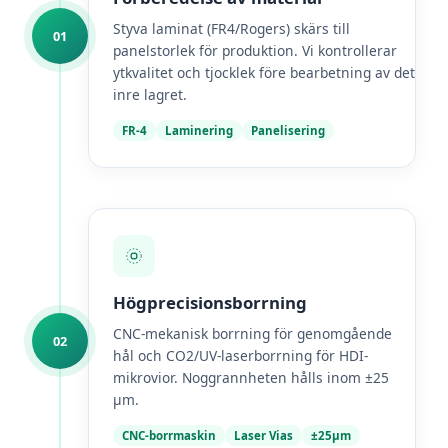
Styva laminat (FR4/Rogers) skärs till
01
panelstorlek för produktion. Vi kontrollerar
ytkvalitet och tjocklek före bearbetning av det
inre lagret.
FR-4
Laminering
Panelisering
Högprecisionsborrning
CNC-mekanisk borrning för genomgående
02
hål och CO2/UV-laserborrning för HDI-
mikrovior. Noggrannheten hålls inom ±25
µm.
CNC-borrmaskin
Laser Vias
±25µm