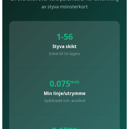
av styva mönsterkort
1-56
Styva skikt
Enkel till 56-lagers
0.075
mm
Min linje/utrymme
Spårbredd och -avstånd
mm