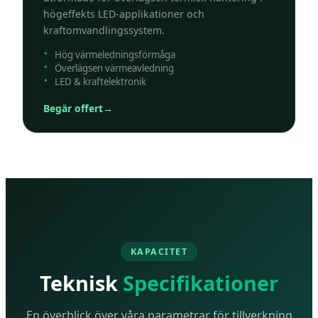
högeffekts LED-applikationer och
kraftomvandlingssystem.
Hög värmeledningsförmåga
Överlägsen värmeavledning
LED & kraftelektronik
Begär offert
→
KAPACITET
Teknisk
Specifikationer
En överblick över våra parametrar för tillverkning