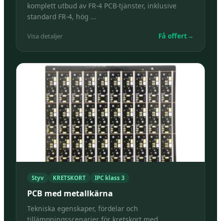
komplett utbud av FR-4 PCB-tjänster, inklusive
standard FR-4, hög ...
Få offert
→
Visa detaljer
Styv
KRETSKORT
IPC klass 3
PCB med metallkärna
Tekniska egenskaper, fördelar och
tillämpningsscenarier för kretskort med