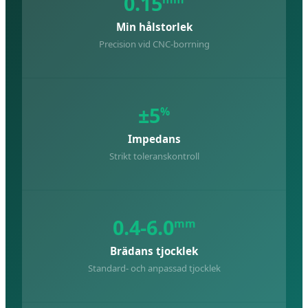
0.15
Min hålstorlek
Precision vid CNC-borrning
±5
%
Impedans
Strikt toleranskontroll
0.4-6.0
mm
Brädans tjocklek
Standard- och anpassad tjocklek