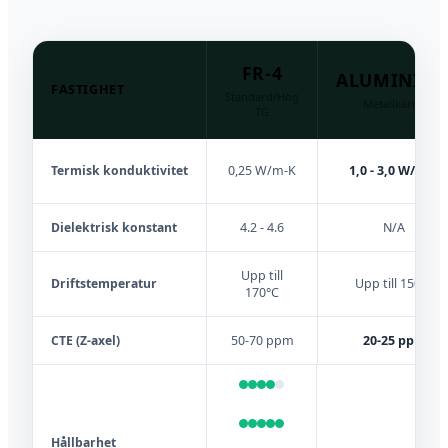
FR-4
ALUMINIU
FASTIGHET
Standard/Hög
Metallkärna
TG
Termisk konduktivitet
0,25 W/m-K
1,0 - 3,0 W/m-K
Dielektrisk konstant
4.2 - 4.6
N/A
Upp till
Driftstemperatur
Upp till 150°C
170°C
CTE (Z-axel)
50-70 ppm
20-25 ppm
Hållbarhet