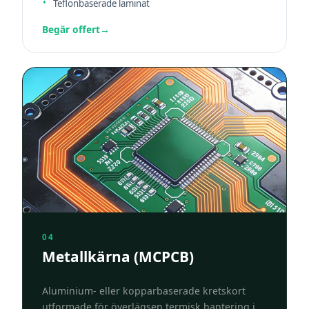
Teflonbaserade laminat
Begär offert
→
04
Metallkärna (MCPCB)
Aluminium- eller kopparbaserade kretskort
utformade för överlägsen termisk hantering i