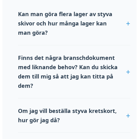
Kan man göra flera lager av styva
skivor och hur många lager kan
man göra?
Naturligtvis kan vi göra upp till 60 lager styva
kretskort, tillhandahålla Gerber-dokument och
Finns det några branschdokument
styrelseinstruktioner, det kommer att finnas
med liknande behov? Kan du skicka
professionella tekniker för att följa upp, för att
säkerställa att "hög kvalitet" samtidigt, men
dem till mig så att jag kan titta på
också för att uppnå "snabb leverans".
dem?
Vi kan inte dela med oss av dessa dokument.När
vi skriver ett kontrakt skriver vi ett NDA-avtal
Om jag vill beställa styva kretskort,
med våra kunder om att vi inte får avslöja
hur gör jag då?
kundens design för att maximera kundens nytta.
Vi är en pålitlig och ansvarsfull leverantör och vi
På nätet: Få en kostnadsfri offert på vår
kommer inte att avslöja dina produkter för
webbplats. E-post: E-post: 向op@topfastpcb.com