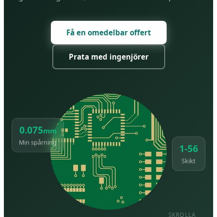
Få en omedelbar offert
Prata med ingenjörer
0.075
mm
1-56
Min spårning
Skikt
SKROLLA