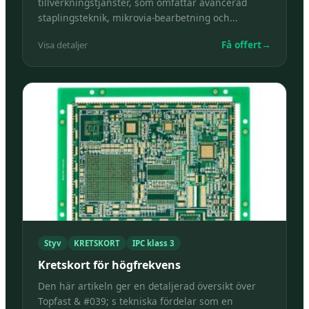
tillverkningstjänster, som omfattar avancerad
staplingsteknik, mikrovia-bearbetning och...
Få offert
→
Visa detaljer
Styv
KRETSKORT
IPC klass 3
Kretskort för högfrekvens
Den här artikeln ger en detaljerad översikt över
Topfast & #039; s tekniska fördelar som en