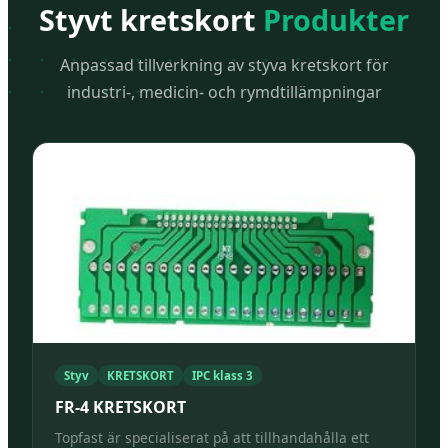
Styvt kretskort
Produkter
Anpassad tillverkning av styva kretskort för
industri-, medicin- och rymdtillämpningar
Styv
KRETSKORT
IPC klass 3
FR-4 KRETSKORT
Topfast är specialiserat på att tillhandahålla ett