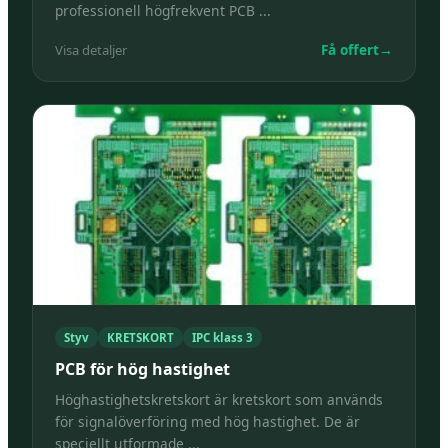
professionell högfrekvent PCB ...
Få offert
→
Visa detaljer
Styv
KRETSKORT
IPC klass 3
PCB för hög hastighet
Höghastighetskretskort är kretskort som används
för signalöverföring med hög hastighet. De är
speciellt utformade ...