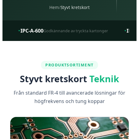
Hem
/
Styvt kretskort
IPC-A-600
IPC-
Godkännande av tryckta kartonger
✦
✦
PRODUKTSORTIMENT
Styvt kretskort
Teknik
Från standard FR-4 till avancerade lösningar för
högfrekvens och tung koppar