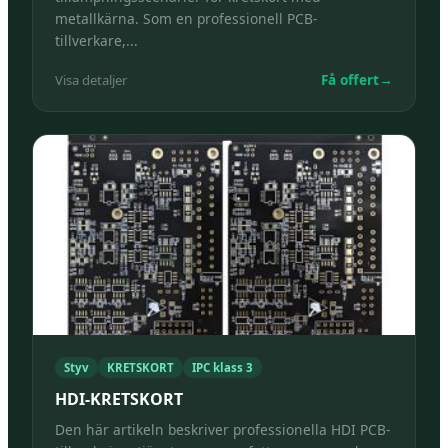
metallkärna. Som en professionell PCB-
tillverkare,...
Få offert
→
Visa detaljer
Styv
KRETSKORT
IPC klass 3
HDI-KRETSKORT
Den här artikeln beskriver professionella HDI PCB-