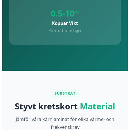
0.5-10
oz
Koppar Vikt
Yttre och inre lager
SUBSTRAT
Styvt kretskort
Material
Jämför våra kärnlaminat för olika värme- och
frekvenskrav