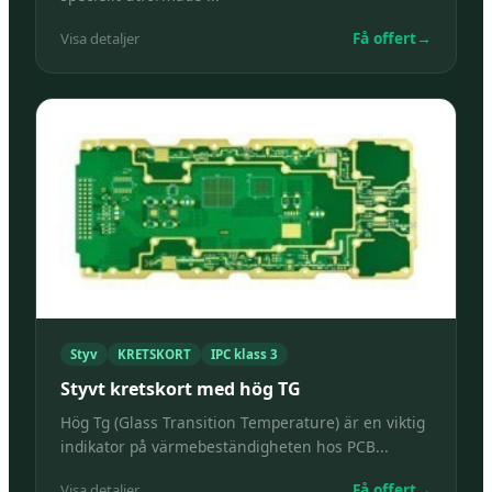
Få offert
→
Visa detaljer
Styv
KRETSKORT
IPC klass 3
Styvt kretskort med hög TG
Hög Tg (Glass Transition Temperature) är en viktig
indikator på värmebeständigheten hos PCB...
Få offert
→
Visa detaljer