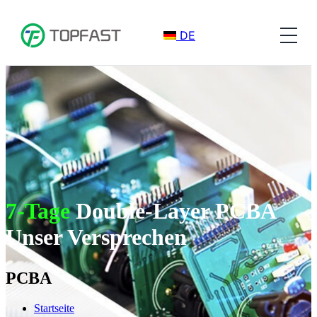
DE
7-Tage
Double-Layer PCBA
Unser Versprechen
PCBA
Startseite