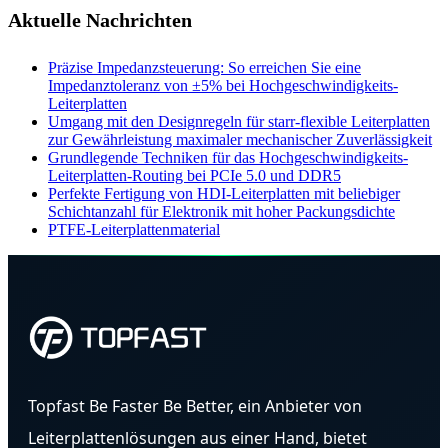
Aktuelle Nachrichten
Präzise Impedanzsteuerung: So erreichen Sie eine
Impedanztoleranz von ±5% bei Hochgeschwindigkeits-
Leiterplatten
Umgang mit den Designregeln für starr-flexible Leiterplatten
zur Gewährleistung maximaler mechanischer Zuverlässigkeit
Grundlegende Techniken für das Hochgeschwindigkeits-
Leiterplatten-Routing bei PCIe 5.0 und DDR5
Perfekte Fertigung von HDI-Leiterplatten mit beliebiger
Schichtanzahl für Elektronik mit hoher Packungsdichte
PTFE-Leiterplattenmaterial
Topfast Be Faster Be Better, ein Anbieter von
Leiterplattenlösungen aus einer Hand, bietet