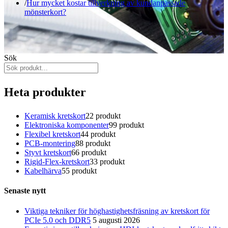
Hur mycket kostar tillverkning av kundanpassade
mönsterkort?
Sök
Heta produkter
Keramisk kretskort
2
2 produkt
Elektroniska komponenter
9
9 produkt
Flexibel kretskort
4
4 produkt
PCB-montering
8
8 produkt
Styvt kretskort
6
6 produkt
Rigid-Flex-kretskort
3
3 produkt
Kabelhärva
5
5 produkt
Senaste nytt
Viktiga tekniker för höghastighetsfräsning av kretskort för
PCIe 5.0 och DDR5
5 augusti 2026