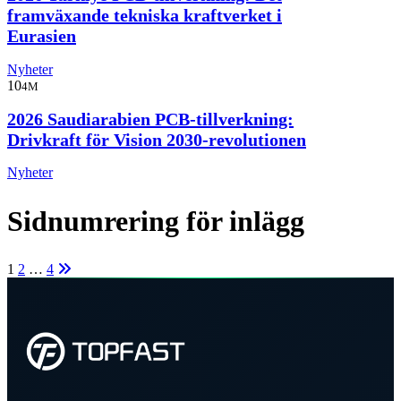
framväxande tekniska kraftverket i
Eurasien
Nyheter
10
4M
2026 Saudiarabien PCB-tillverkning:
Drivkraft för Vision 2030-revolutionen
Nyheter
Sidnumrering för inlägg
1
2
…
4