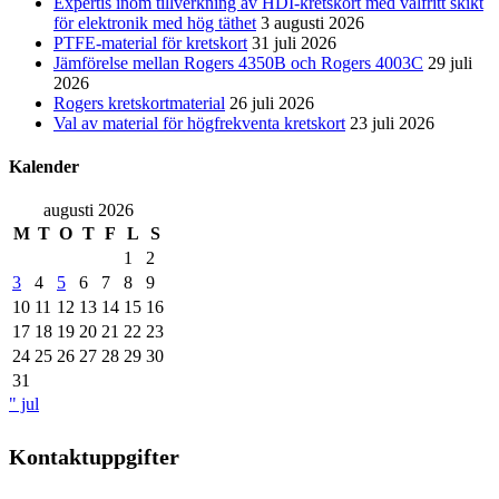
Expertis inom tillverkning av HDI-kretskort med valfritt skikt
för elektronik med hög täthet
3 augusti 2026
PTFE-material för kretskort
31 juli 2026
Jämförelse mellan Rogers 4350B och Rogers 4003C
29 juli
2026
Rogers kretskortmaterial
26 juli 2026
Val av material för högfrekventa kretskort
23 juli 2026
Kalender
augusti 2026
M
T
O
T
F
L
S
1
2
3
4
5
6
7
8
9
10
11
12
13
14
15
16
17
18
19
20
21
22
23
24
25
26
27
28
29
30
31
" jul
Kontaktuppgifter