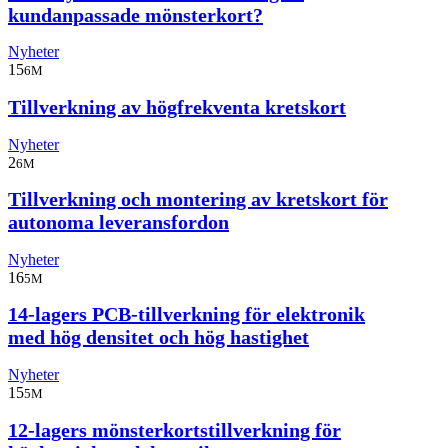
kundanpassade mönsterkort?
Nyheter
15
6M
Tillverkning av högfrekventa kretskort
Nyheter
2
6M
Tillverkning och montering av kretskort för
autonoma leveransfordon
Nyheter
16
5M
14-lagers PCB-tillverkning för elektronik
med hög densitet och hög hastighet
Nyheter
15
5M
12-lagers mönsterkortstillverkning för