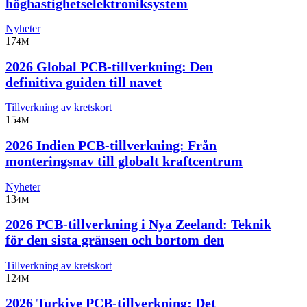
höghastighetselektroniksystem
Nyheter
17
4M
2026 Global PCB-tillverkning: Den
definitiva guiden till navet
Tillverkning av kretskort
15
4M
2026 Indien PCB-tillverkning: Från
monteringsnav till globalt kraftcentrum
Nyheter
13
4M
2026 PCB-tillverkning i Nya Zeeland: Teknik
för den sista gränsen och bortom den
Tillverkning av kretskort
12
4M
2026 Turkiye PCB-tillverkning: Det