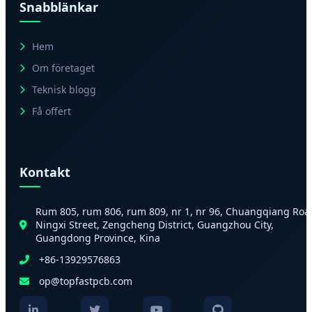
Snabblänkar
Hem
Om företaget
Teknisk blogg
Få offert
Kontakt
Rum 805, rum 806, rum 809, nr 1, nr 96, Chuangqiang Roa
Ningxi Street, Zengcheng District, Guangzhou City,
Guangdong Province, Kina
+86-13929576863
op@topfastpcb.com