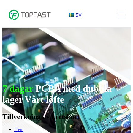
SV
7 dagar
PCBA med dubbla
lager Vårt löfte
Tillverkning av kretskort
Hem