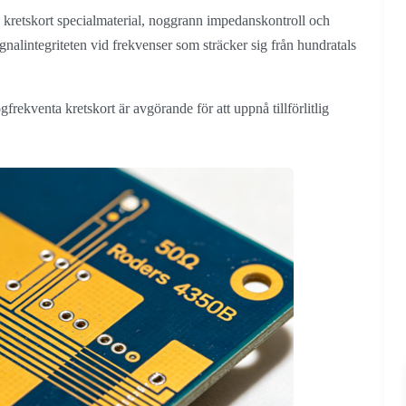
a kretskort specialmaterial, noggrann impedanskontroll och
ignalintegriteten vid frekvenser som sträcker sig från hundratals
frekventa kretskort är avgörande för att uppnå tillförlitlig