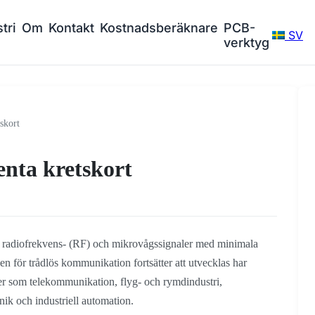
tri
Om
Kontakt
Kostnadsberäknare
PCB-
SV
verktyg
skort
enta kretskort
ra radiofrekvens- (RF) och mikrovågssignaler med minimala
ken för trådlös kommunikation fortsätter att utvecklas har
er som telekommunikation, flyg- och rymdindustri,
nik och industriell automation.