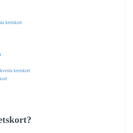
a kretskort
r
ekventa kretskort
kort
etskort?