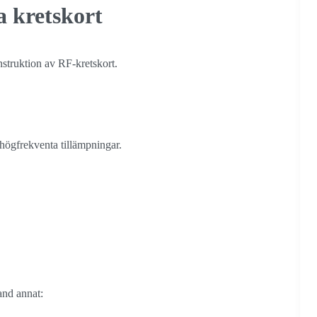
a kretskort
onstruktion av RF-kretskort.
 högfrekventa tillämpningar.
and annat: