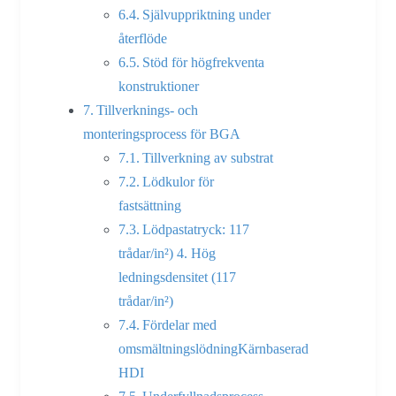
Självuppriktning under
återflöde
Stöd för högfrekventa
konstruktioner
Tillverknings- och
monteringsprocess för BGA
Tillverkning av substrat
Lödkulor för
fastsättning
Lödpastatryck: 117
trådar/in²) 4. Hög
ledningsdensitet (117
trådar/in²)
Fördelar med
omsmältningslödningKärnbaserad
HDI