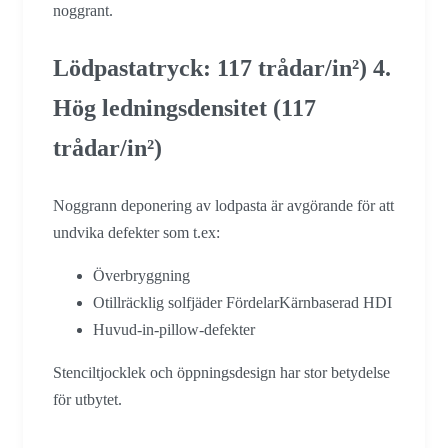
noggrant.
Lödpastatryck: 117 trådar/in²) 4.
Hög ledningsdensitet (117
trådar/in²)
Noggrann deponering av lodpasta är avgörande för att
undvika defekter som t.ex:
Överbryggning
Otillräcklig solfjäder FördelarKärnbaserad HDI
Huvud-in-pillow-defekter
Stenciltjocklek och öppningsdesign har stor betydelse
för utbytet.