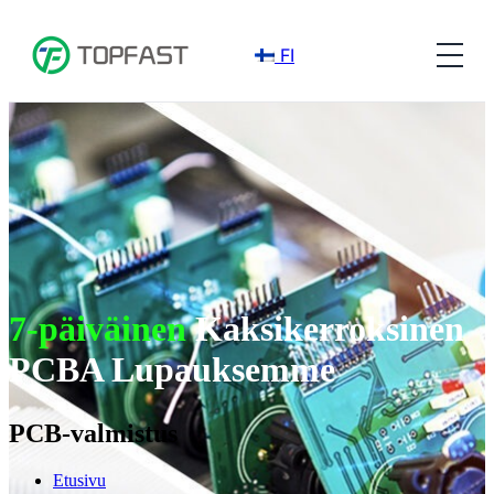
FI
7-päiväinen
Kaksikerroksinen
PCBA Lupauksemme
PCB-valmistus
Etusivu