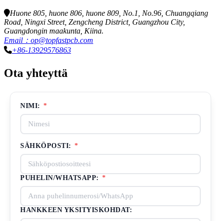
Huone 805, huone 806, huone 809, No.1, No.96, Chuangqiang
Road, Ningxi Street, Zengcheng District, Guangzhou City,
Guangdongin maakunta, Kiina.
Email：op@topfastpcb.com
+86-13929576863
Ota yhteyttä
NIMI:
*
SÄHKÖPOSTI:
*
PUHELIN/WHATSAPP:
*
HANKKEEN YKSITYISKOHDAT: