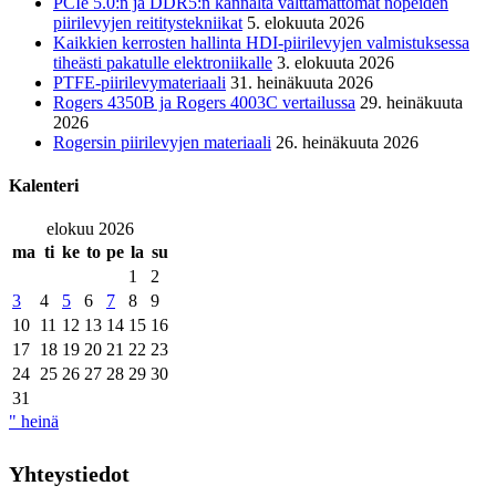
PCIe 5.0:n ja DDR5:n kannalta välttämättömät nopeiden
piirilevyjen reititystekniikat
5. elokuuta 2026
Kaikkien kerrosten hallinta HDI-piirilevyjen valmistuksessa
tiheästi pakatulle elektroniikalle
3. elokuuta 2026
PTFE-piirilevymateriaali
31. heinäkuuta 2026
Rogers 4350B ja Rogers 4003C vertailussa
29. heinäkuuta
2026
Rogersin piirilevyjen materiaali
26. heinäkuuta 2026
Kalenteri
elokuu 2026
ma
ti
ke
to
pe
la
su
1
2
3
4
5
6
7
8
9
10
11
12
13
14
15
16
17
18
19
20
21
22
23
24
25
26
27
28
29
30
31
" heinä
Yhteystiedot