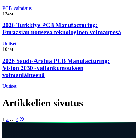
PCB-valmistus
12
4M
2026 Turkkiye PCB Manufacturing:
Euraasian nouseva teknologinen voimanpesä
Uutiset
10
4M
2026 Saudi-Arabia PCB Manufacturing:
Vision 2030 -vallankumouksen
voimanlähteenä
Uutiset
Artikkelien sivutus
1
2
…
4