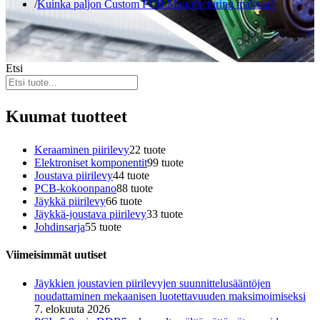
Kuinka paljon Custom PCB Manufacturing maksaa?
Etsi
Kuumat tuotteet
Keraaminen piirilevy
2
2 tuote
Elektroniset komponentit
9
9 tuote
Joustava piirilevy
4
4 tuote
PCB-kokoonpano
8
8 tuote
Jäykkä piirilevy
6
6 tuote
Jäykkä-joustava piirilevy
3
3 tuote
Johdinsarja
5
5 tuote
Viimeisimmät uutiset
Jäykkien joustavien piirilevyjen suunnittelusääntöjen
noudattaminen mekaanisen luotettavuuden maksimoimiseksi
7. elokuuta 2026