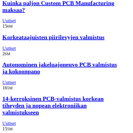
Kuinka paljon Custom PCB Manufacturing
maksaa?
Uutiset
15
6M
Korkeataajuisten piirilevyjen valmistus
Uutiset
2
6M
Autonominen jakeluajoneuvo PCB valmistus
ja kokoonpano
Uutiset
16
5M
14-kerroksinen PCB-valmistus korkean
tiheyden ja nopean elektroniikan
valmistukseen
Uutiset
15
5M