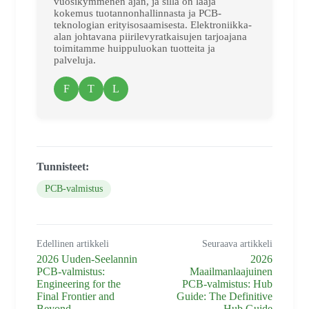
vuosikymmenen ajan, ja sillä on laaja
kokemus tuotannonhallinnasta ja PCB-
teknologian erityisosaamisesta. Elektroniikka-
alan johtavana piirilevyratkaisujen tarjoajana
toimitamme huippuluokan tuotteita ja
palveluja.
F
T
L
Tunnisteet:
PCB-valmistus
Edellinen artikkeli
Seuraava artikkeli
2026 Uuden-Seelannin
2026
PCB-valmistus:
Maailmanlaajuinen
Engineering for the
PCB-valmistus: Hub
Final Frontier and
Guide: The Definitive
Beyond
Hub Guide