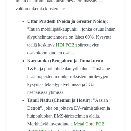
Intian elektroniikkateollisuudessa on massiivisia
valtion tukemia klustereita:
Uttar Pradesh (Noida ja Greater Noida):
"Intian mobiilipääkaupunki", jonka osuus Intian
älypuhelintuotannosta on lähes 60%. Kysyntä
täällä keskittyy
HDI PCB:t
siirrettävien
osakokoonpanojen osalta.
Karnataka (Bengaluru ja Tumakuru):
T&K- ja puolijohdealan ydinalue. Tämä alue
lisää nopeiden monikerroksisten piirilevyjen
kysyntää tekoälypalvelimissa ja 5G:n
itsenäisissä ytimissä.
Tamil Nadu (Chennai ja Hosur):
"Aasian
Detroit", joka on johtava EV-valmistuksen ja
huippuluokan EMS-järjestelmien alalla.
Merkittäviä investointeja
Metal Core PCB