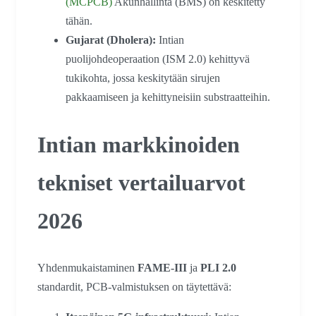
(MCPCB)
Akunhallinta (BMS) on keskitetty
tähän.
Gujarat (Dholera):
Intian
puolijohdeoperaation (ISM 2.0) kehittyvä
tukikohta, jossa keskitytään sirujen
pakkaamiseen ja kehittyneisiin substraatteihin.
Intian markkinoiden
tekniset vertailuarvot
2026
Yhdenmukaistaminen
FAME-III
ja
PLI 2.0
standardit, PCB-valmistuksen on täytettävä: