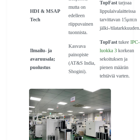
TopFast
tarjoaa
mutta on
HDI & MSAP
lippulaivalaitteissa
edelleen
Tech
tarvittavan 15μm:n
riippuvainen
jälki-/tilatarkkuuden
tuonnista.
TopFast
tukee
IPC-
Kasvava
Ilmailu- ja
luokka 3
korkean
painopiste
avaruusala;
sekoituksen ja
(AT&S India,
puolustus
pienen määrän
Shogini).
tehtäviä varten.