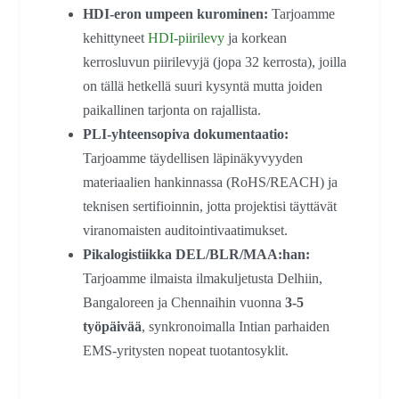
HDI-eron umpeen kurominen:
Tarjoamme
kehittyneet
HDI-piirilevy
ja korkean
kerrosluvun piirilevyjä (jopa 32 kerrosta), joilla
on tällä hetkellä suuri kysyntä mutta joiden
paikallinen tarjonta on rajallista.
PLI-yhteensopiva dokumentaatio:
Tarjoamme täydellisen läpinäkyvyyden
materiaalien hankinnassa (RoHS/REACH) ja
teknisen sertifioinnin, jotta projektisi täyttävät
viranomaisten auditointivaatimukset.
Pikalogistiikka DEL/BLR/MAA:han:
Tarjoamme ilmaista ilmakuljetusta Delhiin,
Bangaloreen ja Chennaihin vuonna
3-5
työpäivää
, synkronoimalla Intian parhaiden
EMS-yritysten nopeat tuotantosyklit.