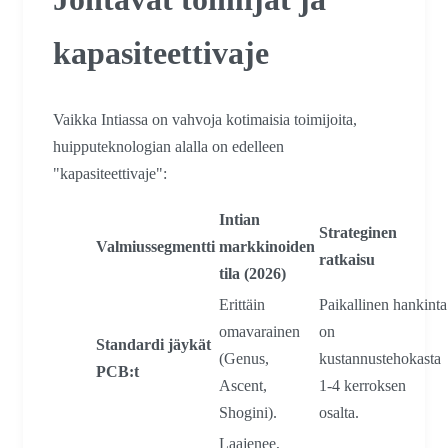
kapasiteettivaje
Vaikka Intiassa on vahvoja kotimaisia toimijoita,
huipputeknologian alalla on edelleen
"kapasiteettivaje":
Intian
Strateginen
Valmiussegmentti
markkinoiden
ratkaisu
tila (2026)
Erittäin
Paikallinen hankinta
omavarainen
on
Standardi jäykät
(Genus,
kustannustehokasta
PCB:t
Ascent,
1-4 kerroksen
Shogini).
osalta.
Laajenee,