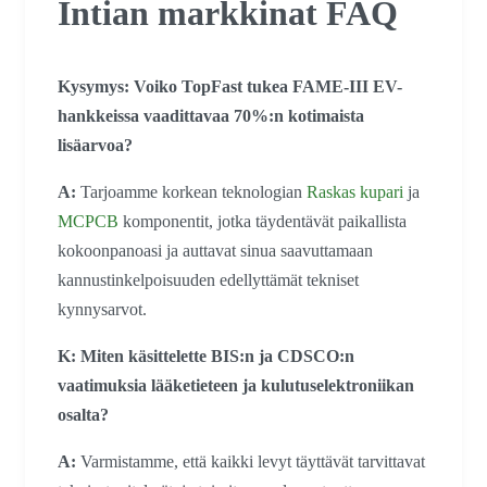
Intian markkinat FAQ
Kysymys: Voiko TopFast tukea FAME-III EV-
hankkeissa vaadittavaa 70%:n kotimaista
lisäarvoa?
A:
Tarjoamme korkean teknologian
Raskas kupari
ja
MCPCB
komponentit, jotka täydentävät paikallista
kokoonpanoasi ja auttavat sinua saavuttamaan
kannustinkelpoisuuden edellyttämät tekniset
kynnysarvot.
K: Miten käsittelette BIS:n ja CDSCO:n
vaatimuksia lääketieteen ja kulutuselektroniikan
osalta?
A:
Varmistamme, että kaikki levyt täyttävät tarvittavat