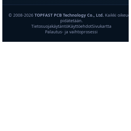
© 2008-2026
TOPFAST PCB Technology Co., Ltd.
Kaikki oikeud
pidätetään.
Tietosuojakäytäntö
Käyttöehdot
Sivukartta
Palautus- ja vaihtoprosessi