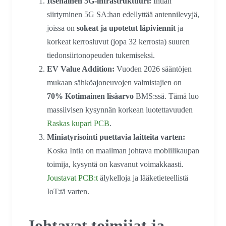
Itsenäinen 5G-infrastruktuuri:
Intian
siirtyminen 5G SA:han edellyttää antennilevyjä,
joissa on
sokeat ja upotetut läpiviennit
ja
korkeat kerrosluvut (jopa 32 kerrosta) suuren
tiedonsiirtonopeuden tukemiseksi.
EV Value Addition:
Vuoden 2026 sääntöjen
mukaan sähköajoneuvojen valmistajien on
70% Kotimainen lisäarvo
BMS:ssä. Tämä luo
massiivisen kysynnän korkean luotettavuuden
Raskas kupari PCB
.
Miniatyrisointi puettavia laitteita varten:
Koska Intia on maailman johtava mobiilikaupan
toimija, kysyntä on kasvanut voimakkaasti.
Joustavat PCB:t
älykelloja ja lääketieteellistä
IoT:tä varten.
Johtavat toimijat ja