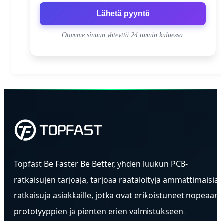
Lähetä pyyntö
Otamme sinuun yhteyttä 24 tunnin kuluessa.
Topfast Be Faster Be Better, yhden luukun PCB-
ratkaisujen tarjoaja, tarjoaa räätälöityjä ammattimaisia
ratkaisuja asiakkaille, jotka ovat erikoistuneet nopeaan
prototyyppien ja pienten erien valmistukseen.