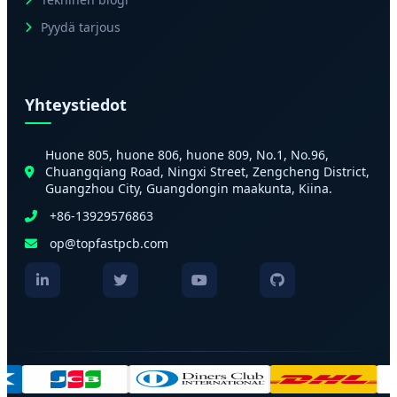
Pyydä tarjous
Yhteystiedot
Huone 805, huone 806, huone 809, No.1, No.96,
Chuangqiang Road, Ningxi Street, Zengcheng District,
Guangzhou City, Guangdongin maakunta, Kiina.
+86-13929576863
op@topfastpcb.com