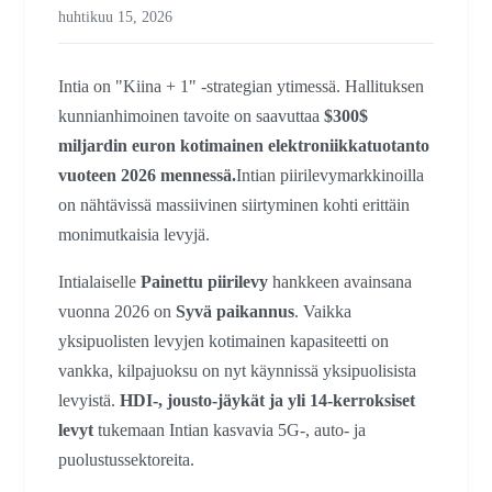
huhtikuu 15, 2026
Intia on "Kiina + 1" -strategian ytimessä. Hallituksen
kunnianhimoinen tavoite on saavuttaa
$300$
miljardin euron kotimainen elektroniikkatuotanto
vuoteen 2026 mennessä.
Intian piirilevymarkkinoilla
on nähtävissä massiivinen siirtyminen kohti erittäin
monimutkaisia levyjä.
Intialaiselle
Painettu piirilevy
hankkeen avainsana
vuonna 2026 on
Syvä paikannus
. Vaikka
yksipuolisten levyjen kotimainen kapasiteetti on
vankka, kilpajuoksu on nyt käynnissä yksipuolisista
levyistä.
HDI-, jousto-jäykät ja yli 14-kerroksiset
levyt
tukemaan Intian kasvavia 5G-, auto- ja
puolustussektoreita.