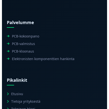
Palvelumme
PCB-kokoonpano
PCB-valmistus
PCB-kloonaus
Elektronisten komponenttien hankinta
Pikalinkit
Etusivu
Tietoja yrityksestä
Tekninen blogi