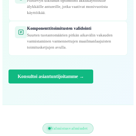
Piirilevyn ulkoasun optimointi akkukäyttöisille
älykkäille antureille, jotka vaativat monivuotista
käyttöikää.
Komponenttitoimitusten validointi
Suurten tuotantomäärien pitkän aikavälin vakauden
varmistaminen varmennettujen maailmanlaajuisten
toimitusketjujen avulla.
Konsultoi asiantuntijoitamme
→
Valmistusvalmiudet