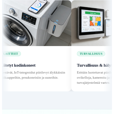
TURVALLISUUS
odinkoneet
Turvallisuus & hälytykset
-integroidut piirilevyt älykkäisiin
Erittäin luotettavat piirilevyt älykkäitä
, pesukoneisiin ja uuneihin.
ovikelloja, kameroita ja integroituja
turvajärjestelmiä varten.