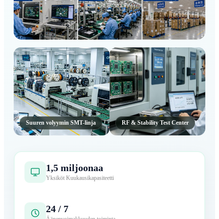
Kuluttajien IoT-pääkerros
Suuren volyymin SMT-linja
RF & Stability Test Center
1,5 miljoonaa
Yksiköt Kuukausikapasiteetti
24 / 7