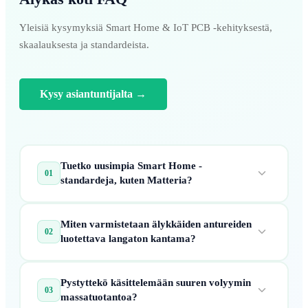
Yleisiä kysymyksiä Smart Home & IoT PCB -kehityksestä,
skaalauksesta ja standardeista.
Kysy asiantuntijalta
→
Tuetko uusimpia Smart Home -
01
standardeja, kuten Matteria?
Kyllä. Insinööritiimillämme on täysi kokemus
Miten varmistetaan älykkäiden antureiden
Matter-protokollan suunnittelusta Threadin ja Wi-
02
luotettava langaton kantama?
Fi 6:n kautta, mikä varmistaa, että laitteistosi
täyttää yhdistettyjen kodin laitteiden yhtenäisen
Olemme erikoistuneet RF (Radio Frequency)
teollisuusstandardin.
Pystyttekö käsittelemään suuren volyymin
layout-suunnitteluun, mukaan lukien antennin
03
massatuotantoa?
sovitus ja jäljitysimpedanssin hallinta,