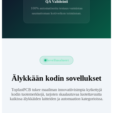
QA Validointi
100% automatisoitu testaus varmistaa
saumattoman kotiverkon toiminnan.
Sovellusalueet
Älykkään kodin sovellukset
TopfastPCB tukee maailman innovatiivisimpia kytkettyjä
kodin tuotemerkkejä, tarjoten skaalautuvaa luotettavuutta
kaikissa älykkäiden laitteiden ja automaation kategorioissa.