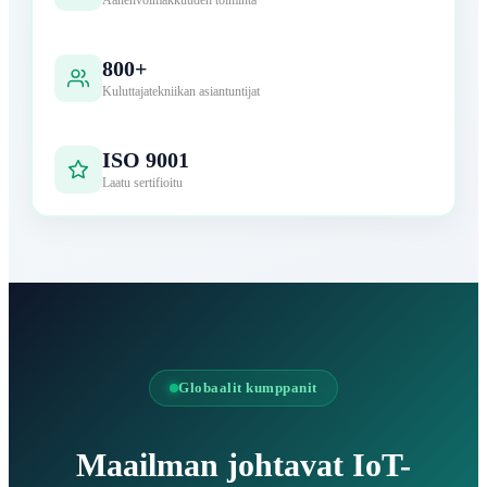
Äänenvoimakkuuden toiminta
800+
Kuluttajatekniikan asiantuntijat
ISO 9001
Laatu sertifioitu
Globaalit kumppanit
Maailman johtavat IoT-