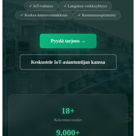
✓ IoT-valmius
✓ Langaton verkkoyhteys
✓ Korkea äänenvoimakkuus
✓ Kustannusoptimoitu
Pyydä tarjous
→
Keskustele IoT-asiantuntijan kanssa
18+
Kokemusvuodet
9,000+