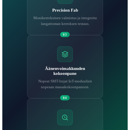
Precision Fab
Monikerroksinen valmistus ja integroitu
langattoman kerroksen testaus.
03
Äänenvoimakkuuden
kokoonpano
Nopeat SMT-linjat IoT-moduulien
nopeaan massakokoonpanoon.
04