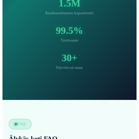
1.5M
Kuukausittainen kapasiteetti
99.5%
Tuottoaste
30+
Palvelevat maat
FAQ
Älykäs koti FAQ