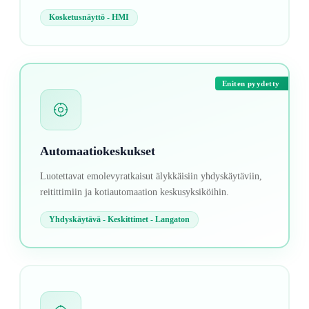
Kosketusnäyttö - HMI
Eniten pyydetty
Automaatiokeskukset
Luotettavat emolevyratkaisut älykkäisiin yhdyskäytäviin,
reitittimiin ja kotiautomaation keskusyksiköihin.
Yhdyskäytävä - Keskittimet - Langaton