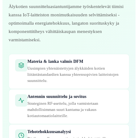
Älykotien suunnitteluasiantuntijamme työskentelevät tiimisi
kanssa IoT-laitteiston monimutkaisuuden selvittämiseksi -
optimoimalla energiatehokkuus, langaton suorituskyky ja
komponenttitiheys vähittäiskaupan menestyksen
varmistamiseksi.
Materia & lanka valmis DFM
Uusimpien yhtenäistettyjen älykkäiden kotien
liitäntästandardien kanssa yhteensopivien laitteistojen
suunnittelu.
Antennin suunnittelu ja sovitus
Strateginen RF-asettelu, jolla varmistetaan
mahdollisimman suuri kantama ja vakaus
kotiautomaatiolaitteille.
Tehotehokkuusanalyysi