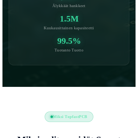
Älykkäät hankkeet
1.5M
Kuukausittainen kapasiteetti
99.5%
Tuotanto Tuotto
Miksi TopfastPCB