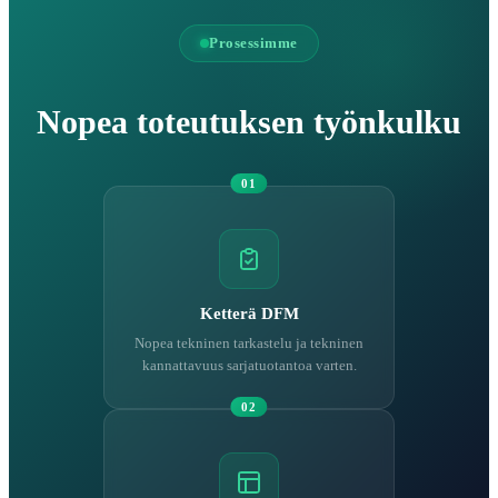
Prosessimme
Nopea toteutuksen työnkulku
01
Ketterä DFM
Nopea tekninen tarkastelu ja tekninen
kannattavuus sarjatuotantoa varten.
02