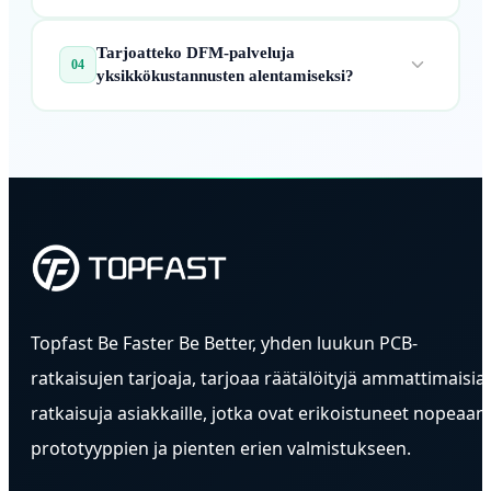
maksimoimaan signaalin voimakkuuden ja
Ehdottomasti. Laitoksemme on suunniteltu
vähentämään häiriöitä ruuhkaisissa kodin
Tarjoatteko DFM-palveluja
mittakaavaan, ja kuukausittainen kapasiteetti on yli
04
langattomissa ympäristöissä.
yksikkökustannusten alentamiseksi?
1,5 miljoonaa yksikköä, mikä tekee meistä
ihanteellisen kumppanin globaaleille älykkäiden
Kyllä. Kustannustehokkuus on ratkaisevan tärkeää
kodin tuotemerkeille laajamittaisissa
älykotimarkkinoilla. Insinöörimme tarjoavat laajoja
tuotekierroksissa.
Design for Manufacturing (DFM) -arviointeja
optimoidakseen levyn koon, materiaalivalinnan ja
valmistuksen monimutkaisuuden
kokonaiskustannusten alentamiseksi yksikköä
kohden.
Topfast Be Faster Be Better, yhden luukun PCB-
ratkaisujen tarjoaja, tarjoaa räätälöityjä ammattimaisia
ratkaisuja asiakkaille, jotka ovat erikoistuneet nopeaan
prototyyppien ja pienten erien valmistukseen.