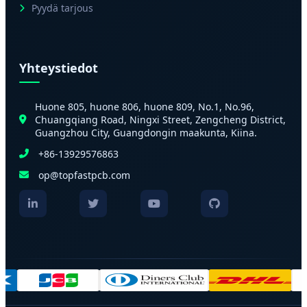
Pyydä tarjous
Yhteystiedot
Huone 805, huone 806, huone 809, No.1, No.96,
Chuangqiang Road, Ningxi Street, Zengcheng District,
Guangzhou City, Guangdongin maakunta, Kiina.
+86-13929576863
op@topfastpcb.com