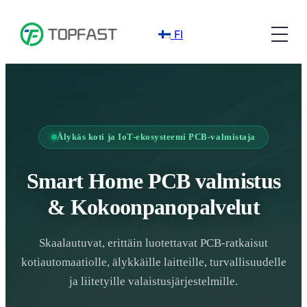
FI
Älykäs koti ja IoT-ekosysteemi PCB-valmistaja
Smart Home PCB valmistus
& Kokoonpanopalvelut
Skaalautuvat, erittäin luotettavat PCB-ratkaisut
kotiautomaatiolle, älykkäille laitteille, turvallisuudelle
ja liitetyille valaistusjärjestelmille.