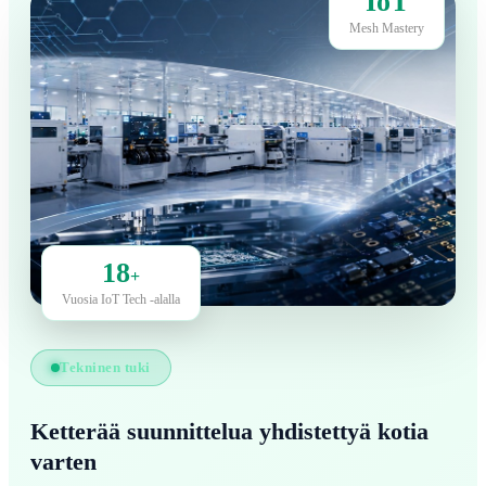
IoT
Mesh Mastery
18
+
Vuosia IoT Tech -alalla
Tekninen tuki
Ketterää suunnittelua yhdistettyä kotia
varten