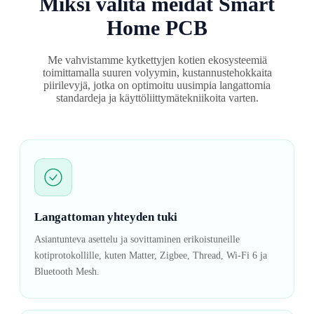
Miksi valita meidät Smart
Home PCB
Me vahvistamme kytkettyjen kotien ekosysteemiä
toimittamalla suuren volyymin, kustannustehokkaita
piirilevyjä, jotka on optimoitu uusimpia langattomia
standardeja ja käyttöliittymätekniikoita varten.
Langattoman yhteyden tuki
Asiantunteva asettelu ja sovittaminen erikoistuneille
kotiprotokollille, kuten Matter, Zigbee, Thread, Wi-Fi 6 ja
Bluetooth Mesh.