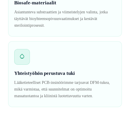
Biosafe-materiaalit
Asiantunteva substraattien ja viimeistelyjen valinta, jotka
täyttävät bioyhteensopivuusvaatimukset ja kestävät
sterilointiprosessit.
Yhteistyöhön perustuva tuki
Lääketieteelliset PCB-insinöörimme tarjoavat DFM-tukea,
mikä varmistaa, että suunnitelmat on optimoitu
massatuotantoa ja kliinistä luotettavuutta varten.