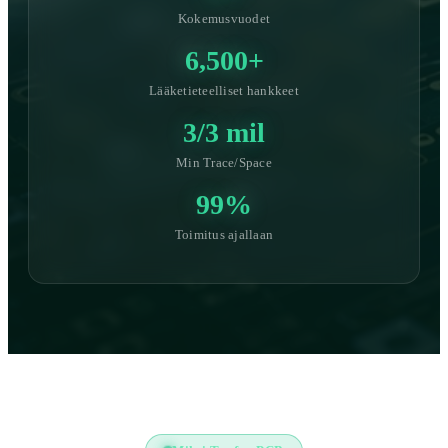
Kokemusvuodet
6,500+
Lääketieteelliset hankkeet
3/3 mil
Min Trace/Space
99%
Toimitus ajallaan