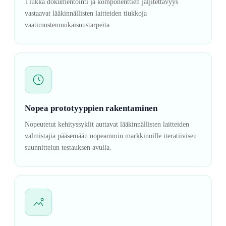
Tiukka dokumentointi ja komponenttien jäljitettävyys
vastaavat lääkinnällisten laitteiden tiukkoja
vaatimustenmukaisuustarpeita.
Nopea prototyyppien rakentaminen
Nopeutetut kehityssyklit auttavat lääkinnällisten laitteiden
valmistajia pääsemään nopeammin markkinoille iteratiivisen
suunnittelun testauksen avulla.