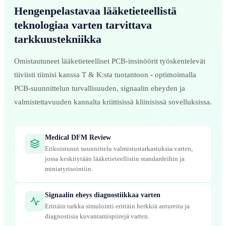
Hengenpelastavaa lääketieteellistä
teknologiaa varten tarvittava
tarkkuustekniikka
Omistautuneet lääketieteelliset PCB-insinöörit työskentelevät
tiiviisti tiimisi kanssa T & K:sta tuotantoon - optimoimalla
PCB-suunnittelun turvallisuuden, signaalin eheyden ja
valmistettavuuden kannalta kriittisissä kliinisissä sovelluksissa.
Medical DFM Review
Erikoistunut suunnittelu valmistustarkastuksia varten,
jossa keskitytään lääketieteellisiin standardeihin ja
miniatyrisointiin.
Signaalin eheys diagnostiikkaa varten
Erittäin tarkka simulointi erittäin herkkiä antureita ja
diagnostisia kuvantamispiirejä varten.