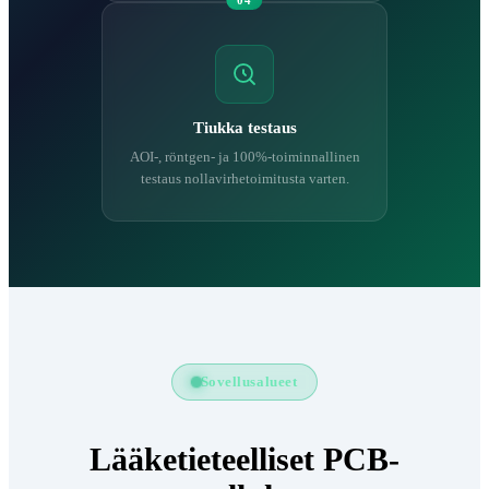
04
Tiukka testaus
AOI-, röntgen- ja 100%-toiminnallinen
testaus nollavirhetoimitusta varten.
Sovellusalueet
Lääketieteelliset PCB-