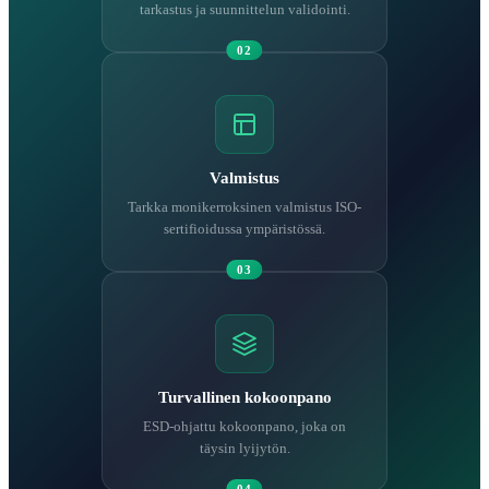
tarkastus ja suunnittelun validointi.
02
Valmistus
Tarkka monikerroksinen valmistus ISO-
sertifioidussa ympäristössä.
03
Turvallinen kokoonpano
ESD-ohjattu kokoonpano, joka on
täysin lyijytön.