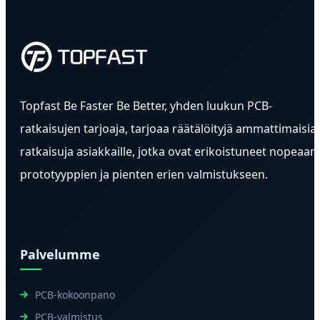
äärimmäinen miniatyrisointi on mahdollista.
laitteiden koteloiden ja piirien kansainväliset
ympäristö- ja turvallisuusstandardit.
Topfast Be Faster Be Better, yhden luukun PCB-
ratkaisujen tarjoaja, tarjoaa räätälöityjä ammattimaisia
ratkaisuja asiakkaille, jotka ovat erikoistuneet nopeaan
prototyyppien ja pienten erien valmistukseen.
Palvelumme
PCB-kokoonpano
PCB-valmistus