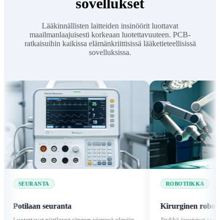
sovellukset
Lääkinnällisten laitteiden insinöörit luottavat
maailmanlaajuisesti korkeaan luotettavuuteen. PCB-
ratkaisuihin kaikissa elämänkriittisissä lääketieteellisissä
sovelluksissa.
ANTA
ROBOTIIKKA
an seuranta
Kirurginen robotiikka
vat piirilevyt sängyn vieressä oleviin
Jäykkä-joustavat ja nopeat ohjauspi