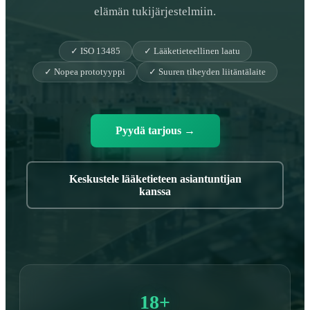
elämän tukijärjestelmiin.
✓ ISO 13485
✓ Lääketieteellinen laatu
✓ Nopea prototyyppi
✓ Suuren tiheyden liitäntälaite
Pyydä tarjous
→
Keskustele lääketieteen asiantuntijan
kanssa
18+