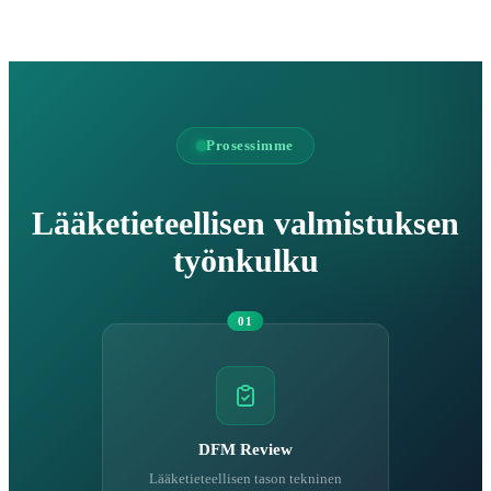
Prosessimme
Lääketieteellisen valmistuksen
työnkulku
01
DFM Review
Lääketieteellisen tason tekninen