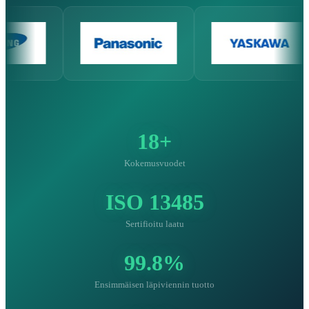
18+
Kokemusvuodet
ISO 13485
Sertifioitu laatu
99.8%
Ensimmäisen läpiviennin tuotto