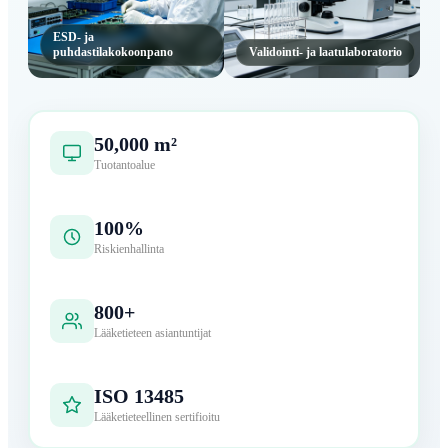
ESD- ja
puhdastilakokoonpano
Validointi- ja laatulaboratorio
50,000 m²
Tuotantoalue
100%
Riskienhallinta
800+
Lääketieteen asiantuntijat
ISO 13485
Lääketieteellinen sertifioitu