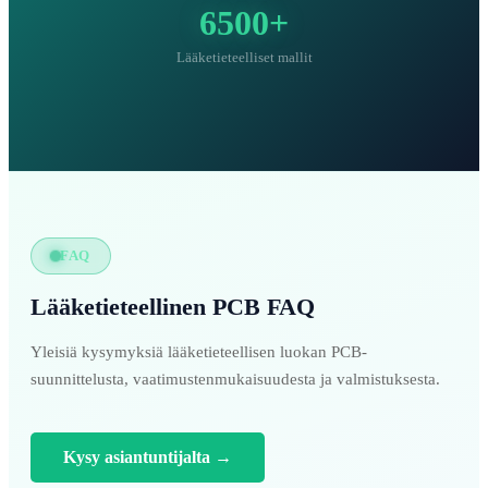
6500+
Lääketieteelliset mallit
FAQ
Lääketieteellinen PCB FAQ
Yleisiä kysymyksiä lääketieteellisen luokan PCB-
suunnittelusta, vaatimustenmukaisuudesta ja valmistuksesta.
Kysy asiantuntijalta
→