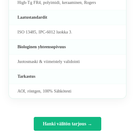
High-Tg FR4, polyimidi, keraaminen, Rogers
Laatustandardit
ISO 13485, IPC-6012 luokka 3.
Biologinen yhteensopivuus
Juotosmaski & viimeistely validointi
Tarkastus
AOI, röntgen, 100% Sähkötesti
Hanki välitön tarjous
→