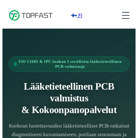
FI
ISO 13485 & IPC-luokan 3 sertifioitu lääketieteellinen
PCB-valmistaja
Lääketieteellinen PCB
valmistus
& Kokoonpanopalvelut
Korkean luotettavuuden lääketieteelliset PCB-ratkaisut
diagnostiseen kuvantamiseen, potilaan seurantaan ja