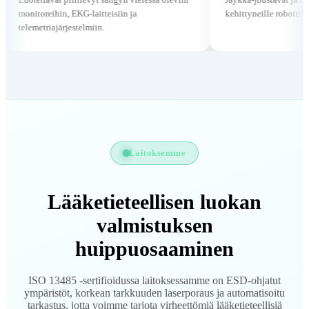
ihin, EKG-laitteisiin ja
kehittyneille robottikirurgia-alustoi
iajärjestelmiin.
Laitoksemme
Lääketieteellisen luokan
valmistuksen
huippuosaaminen
ISO 13485 -sertifioidussa laitoksessamme on ESD-ohjatut
ympäristöt, korkean tarkkuuden laserporaus ja automatisoitu
tarkastus, jotta voimme tarjota virheettömiä lääketieteellisiä