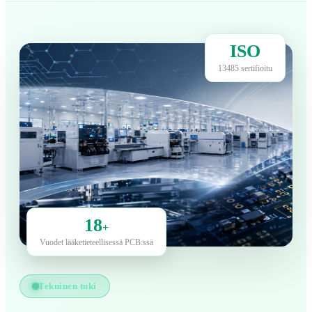
ISO
13485 sertifioitu
18
+
Vuodet lääketieteellisessä PCB:ssä
Tekninen tuki