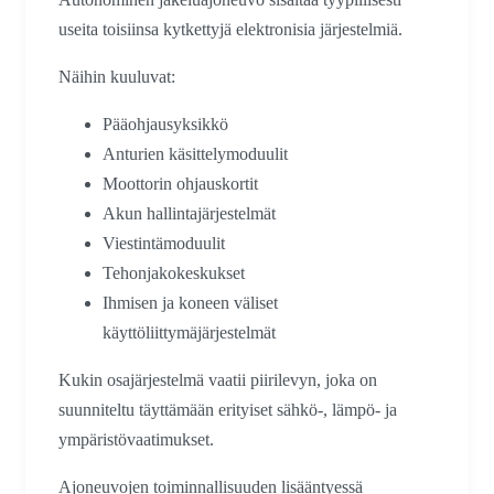
useita toisiinsa kytkettyjä elektronisia järjestelmiä.
Näihin kuuluvat:
Pääohjausyksikkö
Anturien käsittelymoduulit
Moottorin ohjauskortit
Akun hallintajärjestelmät
Viestintämoduulit
Tehonjakokeskukset
Ihmisen ja koneen väliset
käyttöliittymäjärjestelmät
Kukin osajärjestelmä vaatii piirilevyn, joka on
suunniteltu täyttämään erityiset sähkö-, lämpö- ja
ympäristövaatimukset.
Ajoneuvojen toiminnallisuuden lisääntyessä