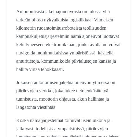
Autonomisista jakeluajoneuvoista on tulossa yhä
tärkeämpi osa nykyaikaista logistiikkaa. Viimeisen
kilometrin ruoantoimitusroboteista teollisuuden
kampuskuljetusjärjestelmiin nämä ajoneuvot luottavat
kehittyneeseen elektroniikkaan, jonka avulla ne voivat
navigoida monimutkaisissa ympäristöissä, käsitellä
anturitietoja, kommunikoida pilvialustojen kanssa ja
hallita virtaa tehokkaasti.
Jokaisen autonomisen jakeluajoneuvon ytimessä on
piirilevyjen verkko, joka tukee tietojenkäsittelyä,
tunnistusta, moottorin ohjausta, akun hallintaa ja
langatonta viestintää.
Koska nämä järjestelmät toimivat usein ulkona ja
jatkuvasti todellisissa ympäristöissä, piirilevyjen
luotettavuus on ratkaisevan tärkeää ajoneuvon yleisen