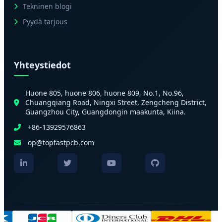
Tekninen blogi
Pyydä tarjous
Yhteystiedot
Huone 805, huone 806, huone 809, No.1, No.96,
Chuangqiang Road, Ningxi Street, Zengcheng District,
Guangzhou City, Guangdongin maakunta, Kiina.
+86-13929576863
op@topfastpcb.com