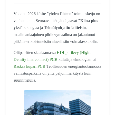
Vuonna 2026 käsite "yhden lähteen" toimitusketju on
vanhentunut. Seuraavat tekijät ohjaavat
"Kiina plus
yksi"
strategiaa ja
Tekoälyohjattu laitteisto
,
maailmanlaajuinen piirilevymaailma on jakautunut
pitkälle erikoistuneisiin alueellisiin voimakeskuksiin.
Olitpa sitten skaalaamassa
HDI-piirilevy (High-
Density Interconnect) PCB
kuluttajateknologian tai
Raskas kupari PCB
Teollisuuden energiantuotannossa
valmistuspaikalla on yhtä paljon merkitystä kuin
suunnittelulla.