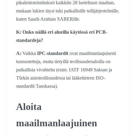
pikalentotoimitukset kaikkiin 28 lueteltuun maahan,
mukaan lukien täysi tuki paikallisille tullijärjestelmille,
kuten Saudi-Arabian SABERille.
K: Onko näillä eri alueilla käytössä eri PCB-
standardeja?
A:
Vaikka
IPC-standardit
ovat maailmanlaajuisesti
tunnustettuja, mutta tietyillä teollisuudenaloilla on
paikallisia vivahteita (esim. IATF 16949 Saksan ja
Tšekin autoteollisuudessa tai lääketieteen ISO-
standardit Tanskassa).
Aloita
maailmanlaajuinen