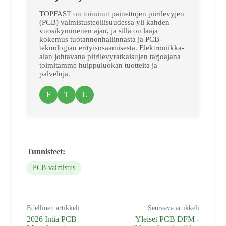
TOPFAST on toiminut painettujen piirilevyjen
(PCB) valmistusteollisuudessa yli kahden
vuosikymmenen ajan, ja sillä on laaja
kokemus tuotannonhallinnasta ja PCB-
teknologian erityisosaamisesta. Elektroniikka-
alan johtavana piirilevyratkaisujen tarjoajana
toimitamme huippuluokan tuotteita ja
palveluja.
F
T
L
Tunnisteet:
PCB-valmistus
Edellinen artikkeli
Seuraava artikkeli
2026 Intia PCB
Yleiset PCB DFM -