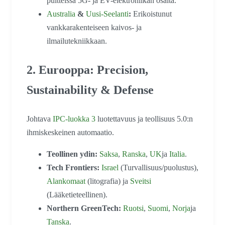
puitteissa 5G- ja EV-elektroniikan osalta.
Australia
&
Uusi-Seelanti
:
Erikoistunut
vankkarakenteiseen kaivos- ja
ilmailutekniikkaan.
2. Eurooppa: Precision,
Sustainability & Defense
Johtava
IPC-luokka 3
luotettavuus ja teollisuus 5.0:n
ihmiskeskeinen automaatio.
Teollinen ydin:
Saksa
,
Ranska
,
UK
ja
Italia
.
Tech Frontiers:
Israel
(Turvallisuus/puolustus),
Alankomaat
(litografia) ja
Sveitsi
(Lääketieteellinen).
Northern GreenTech:
Ruotsi
,
Suomi
,
Norja
ja
Tanska
.