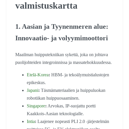
valmistuskartta
1. Aasian ja Tyynenmeren alue:
Innovaatio- ja volyymimoottori
Maailman huipputekniikan sykettä, joka on johtava
puolijohteiden integroinnissa ja massatehokkuudessa.
Etelä-Korea
:
HBM- ja tekoälymuistialustojen
epikeskus.
Japani
:
Täsmämateriaalien ja huippuluokan
robotiikan huippuosaaminen.
Singapore
:
Arvokas, IP-suojattu portti
Kaakkois-Aasian teknologialle.
Intia
:
Laajenee nopeasti PLI 2.0 -järjestelmän