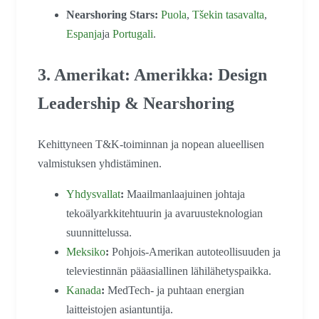
Nearshoring Stars:
Puola
,
Tšekin tasavalta
,
Espanja
ja
Portugali
.
3. Amerikat: Amerikka: Design
Leadership & Nearshoring
Kehittyneen T&K-toiminnan ja nopean alueellisen
valmistuksen yhdistäminen.
Yhdysvallat
:
Maailmanlaajuinen johtaja
tekoälyarkkitehtuurin ja avaruusteknologian
suunnittelussa.
Meksiko
:
Pohjois-Amerikan autoteollisuuden ja
televiestinnän pääasiallinen lähilähetyspaikka.
Kanada
:
MedTech- ja puhtaan energian
laitteistojen asiantuntija.