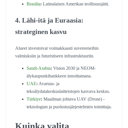
Brasilia
:
Latinalaisen Amerikan teollisuusjätti.
4. Lähi-itä ja Euraasia:
strateginen kasvu
Alueet investoivat voimakkaasti suvereeneihin
valmiuksiin ja futuristiseen infrastruktuuriin.
Saudi-Arabia
:
Vision 2030 ja NEOM-
älykaupunkihankkeen innoittamana.
UAE
:
Avaruus- ja
tekoälydatakeskuslaitteistojen kasvava keskus.
Türkiye
:
Maailman johtava UAV (Drone) -
teknologian ja puolustusjärjestelmien toimittaja.
Kuinka valita