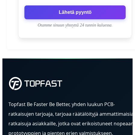
Lähetä pyyntö
Otamme sinuun yhteyttä 24 tunnin kuluessa.
Topfast Be Faster Be Better, yhden luukun PCB-
ratkaisujen tarjoaja, tarjoaa räätälöityjä ammattimaisia
ratkaisuja asiakkaille, jotka ovat erikoistuneet nopeaan
prototyyppien ja pienten erien valmistukseen.