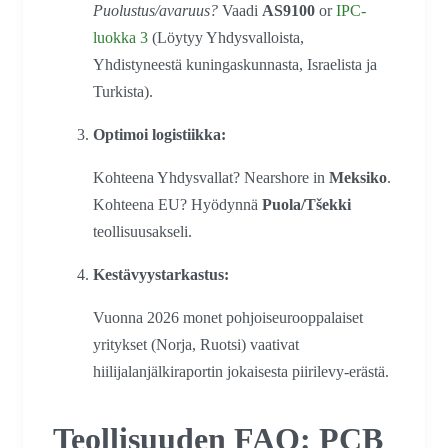
Puolustus/avaruus?
Vaadi
AS9100
or
IPC-
luokka 3
(Löytyy Yhdysvalloista,
Yhdistyneestä kuningaskunnasta, Israelista ja
Turkista).
Optimoi logistiikka:
Kohteena Yhdysvallat? Nearshore in
Meksiko
.
Kohteena EU? Hyödynnä
Puola/Tšekki
teollisuusakseli.
Kestävyystarkastus:
Vuonna 2026 monet pohjoiseurooppalaiset
yritykset (Norja, Ruotsi) vaativat
hiilijalanjälkiraportin jokaisesta piirilevy-erästä.
Teollisuuden FAQ: PCB