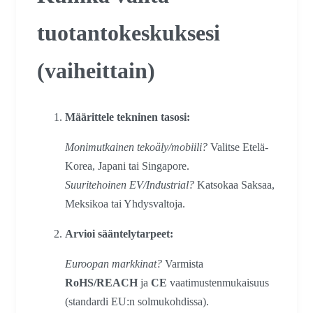
tuotantokeskuksesi
(vaiheittain)
Määrittele tekninen tasosi:
Monimutkainen tekoäly/mobiili?
Valitse Etelä-
Korea, Japani tai Singapore.
Suuritehoinen EV/Industrial?
Katsokaa Saksaa,
Meksikoa tai Yhdysvaltoja.
Arvioi sääntelytarpeet:
Euroopan markkinat?
Varmista
RoHS/REACH
ja
CE
vaatimustenmukaisuus
(standardi EU:n solmukohdissa).