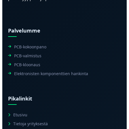
Palvelumme
PCB-kokoonpano
PCB-valmistus
PCB-kloonaus
Elektronisten komponenttien hankinta
Pikalinkit
Etusivu
Tietoja yrityksestä