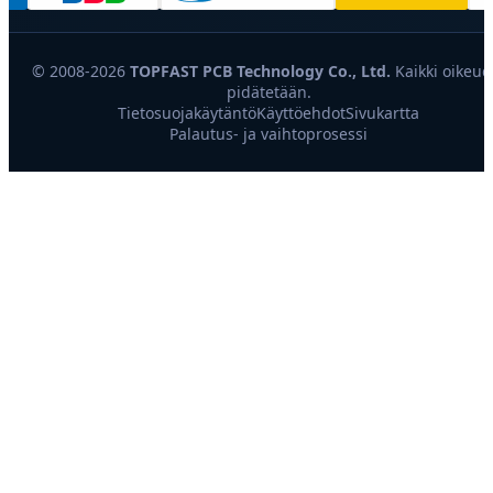
© 2008-2026
TOPFAST PCB Technology Co., Ltd.
Kaikki oikeud
pidätetään.
Tietosuojakäytäntö
Käyttöehdot
Sivukartta
Palautus- ja vaihtoprosessi