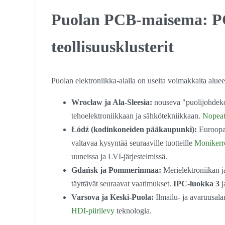
Puolan PCB-maisema: PC
teollisuusklusterit
Puolan elektroniikka-alalla on useita voimakkaita alueell
Wrocław ja Ala-Sleesia:
nouseva "puolijohdekol
tehoelektroniikkaan ja sähkötekniikkaan.
Nopeat 
Łódź (kodinkoneiden pääkaupunki):
Euroopan
valtavaa kysyntää seuraaville tuotteille
Monikerr
uuneissa ja LVI-järjestelmissä.
Gdańsk ja Pommerinmaa:
Merielektroniikan ja
täyttävät seuraavat vaatimukset.
IPC-luokka 3
j
Varsova ja Keski-Puola:
Ilmailu- ja avaruusala
HDI-piirilevy
teknologia.