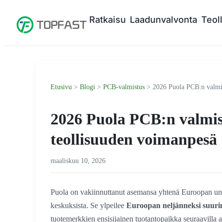
Ratkaisu
Laadunvalvonta
Teol
Etusivu
>
Blogi
>
PCB-valmistus
> 2026 Puola PCB:n valmis
2026 Puola PCB:n valmi
teollisuuden voimanpesä
maaliskuu 10, 2026
Puola on vakiinnuttanut asemansa yhtenä Euroopan unio
keskuksista. Se ylpeilee
Euroopan neljänneksi suur
tuotemerkkien ensisijainen tuotantopaikka seuraavilla a