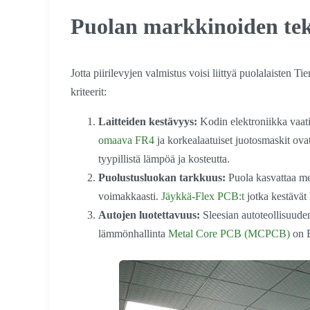
Puolan markkinoiden tekn
Jotta piirilevyjen valmistus voisi liittyä puolalaisten Ti
kriteerit:
Laitteiden kestävyys:
Kodin elektroniikka vaati
omaava FR4
ja korkealaatuiset juotosmaskit ovat
tyypillistä lämpöä ja kosteutta.
Puolustusluokan tarkkuus:
Puola kasvattaa me
voimakkaasti.
Jäykkä-Flex PCB:t
jotka kestävät
Autojen luotettavuus:
Sleesian autoteollisuude
lämmönhallinta
Metal Core PCB (MCPCB)
on E