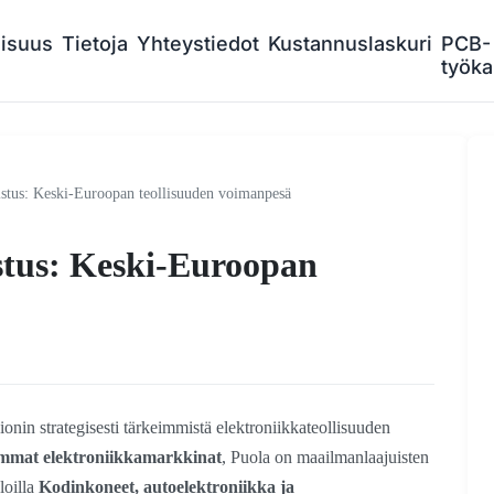
lisuus
Tietoja
Yhteystiedot
Kustannuslaskuri
PCB-
työka
tus: Keski-Euroopan teollisuuden voimanpesä
stus: Keski-Euroopan
nin strategisesti tärkeimmistä elektroniikkateollisuuden
immat elektroniikkamarkkinat
, Puola on maailmanlaajuisten
loilla
Kodinkoneet, autoelektroniikka ja