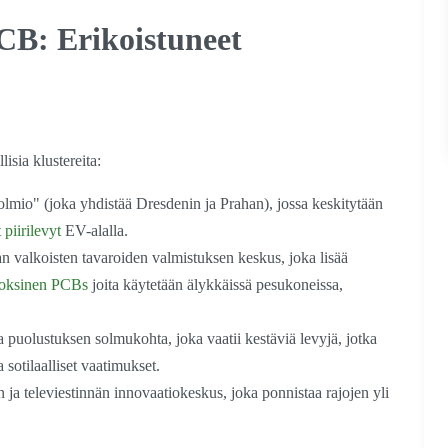
B: Erikoistuneet
isia klustereita:
mio" (joka yhdistää Dresdenin ja Prahan), jossa keskitytään
piirilevyt
EV-alalla.
 valkoisten tavaroiden valmistuksen keskus, joka lisää
oksinen PCB
s
joita käytetään älykkäissä pesukoneissa,
 puolustuksen solmukohta, joka vaatii kestäviä levyjä, jotka
a sotilaalliset vaatimukset.
n ja televiestinnän innovaatiokeskus, joka ponnistaa rajojen yli