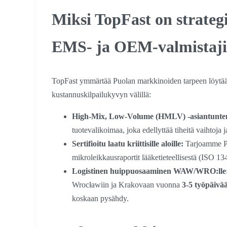
Miksi TopFast on strateg
EMS- ja OEM-valmistaji
TopFast ymmärtää Puolan markkinoiden tarpeen löytää
kustannuskilpailukyvyn välillä:
High-Mix, Low-Volume (HMLV) -asiantunte
tuotevalikoimaa, joka edellyttää tiheitä vaihtoja j
Sertifioitu laatu kriittisille aloille:
Tarjoamme Puo
mikroleikkausraportit lääketieteellisestä (ISO 1
Logistinen huippuosaaminen WAW/WRO:lle
Wrocławiin ja Krakovaan vuonna
3-5 työpäivä
koskaan pysähdy.