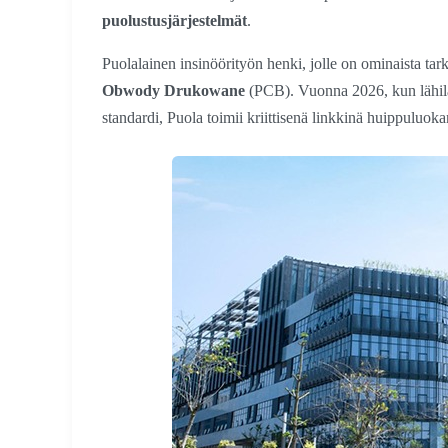
puolustusjärjestelmät
.
Puolalainen insinöörityön henki, jolle on ominaista tar
Obwody Drukowane
(PCB). Vuonna 2026, kun lähiläh
standardi, Puola toimii kriittisenä linkkinä huippuluok