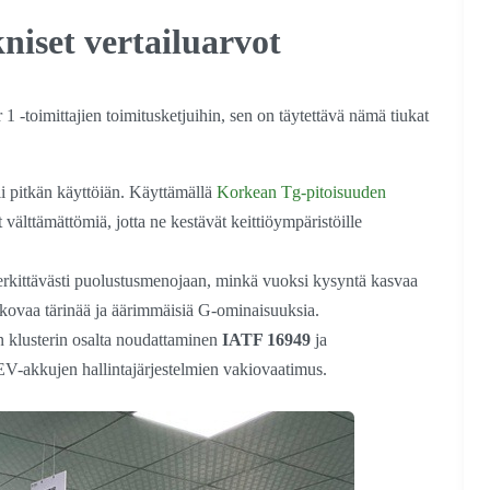
iset vertailuarvot
er 1 -toimittajien toimitusketjuihin, sen on täytettävä nämä tiukat
i pitkän käyttöiän. Käyttämällä
Korkean Tg-pitoisuuden
 välttämättömiä, jotta ne kestävät keittiöympäristöille
rkittävästi puolustusmenojaan, minkä vuoksi kysyntä kasvaa
 kovaa tärinää ja äärimmäisiä G-ominaisuuksia.
n klusterin osalta noudattaminen
IATF 16949
ja
V-akkujen hallintajärjestelmien vakiovaatimus.