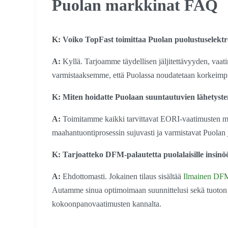
Puolan markkinat FAQ
K: Voiko TopFast toimittaa Puolan puolustuselektron
A:
Kyllä. Tarjoamme täydellisen jäljitettävyyden, vaa
varmistaaksemme, että Puolassa noudatetaan korkeimpia
K: Miten hoidatte Puolaan suuntautuvien lähetysten
A:
Toimitamme kaikki tarvittavat EORI-vaatimusten m
maahantuontiprosessin sujuvasti ja varmistavat Puolan
K: Tarjoatteko DFM-palautetta puolalaisille insinöö
A:
Ehdottomasti. Jokainen tilaus sisältää
Ilmainen DFM 
Autamme sinua optimoimaan suunnittelusi sekä tuoton e
kokoonpanovaatimusten kannalta.