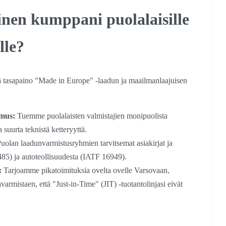
inen kumppani puolalaisille
lle?
 tasapaino "Made in Europe" -laadun ja maailmanlaajuisen
mus:
Tuemme puolalaisten valmistajien monipuolista
a suurta teknistä ketteryyttä.
lan laadunvarmistusryhmien tarvitsemat asiakirjat ja
3485) ja autoteollisuudesta (IATF 16949).
:
Tarjoamme pikatoimituksia ovelta ovelle Varsovaan,
ä
varmistaen, että "Just-in-Time" (JIT) -tuotantolinjasi eivät