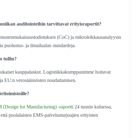
iikan auditointeihin tarvittavat erityisraportit?
timustenmukaisuustodistuksen (CoC) ja mikroleikkausanalyysin
 puolustus- ja ilmailualan standardeja.
 tullin?
ukaiset kauppalaskut. Logistiikkakumppanimme hoitavat
 ja EU:n verosäännösten noudattamisen.
ritoimistoille?
(Design for Manufacturing) -raportti
24 tunnin kuluessa.
ttä puolalaisten EMS-palveluntarjoajien erityisten