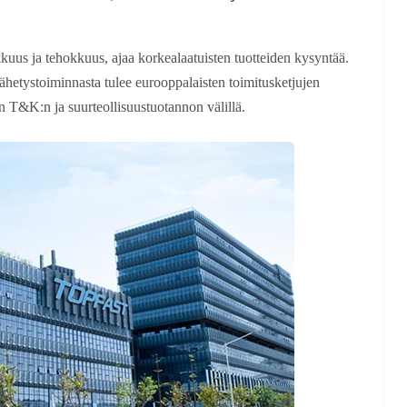
kkuus ja tehokkuus, ajaa korkealaatuisten tuotteiden kysyntää.
etystoiminnasta tulee eurooppalaisten toimitusketjujen
an T&K:n ja suurteollisuustuotannon välillä.