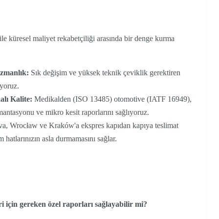
le küresel maliyet rekabetçiliği arasında bir denge kurma
zmanlık:
Sık değişim ve yüksek teknik çeviklik gerektiren
iyoruz.
alı Kalite:
Medikalden (ISO 13485) otomotive (IATF 16949),
ntasyonu ve mikro kesit raporlarını sağlıyoruz.
a, Wrocław ve Kraków'a ekspres kapıdan kapıya teslimat
m hatlarınızın asla durmamasını sağlar.
 için gereken özel raporları sağlayabilir mi?