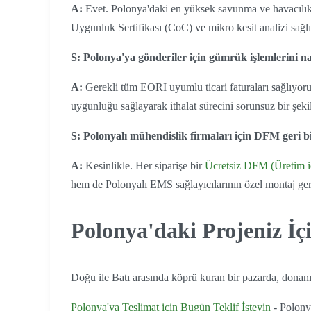
A:
Evet. Polonya'daki en yüksek savunma ve havacılık s
Uygunluk Sertifikası (CoC) ve mikro kesit analizi sağl
S: Polonya'ya gönderiler için gümrük işlemlerini n
A:
Gerekli tüm EORI uyumlu ticari faturaları sağlıyoru
uygunluğu sağlayarak ithalat sürecini sorunsuz bir şeki
S: Polonyalı mühendislik firmaları için DFM geri 
A:
Kesinlikle. Her siparişe bir
Ücretsiz DFM (Üretim i
hem de Polonyalı EMS sağlayıcılarının özel montaj ger
Polonya'daki Projeniz İç
Doğu ile Batı arasında köprü kuran bir pazarda, donanı
Polonya'ya Teslimat için Bugün Teklif İsteyin
- Polonya