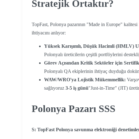
Stratejik Ortaktır?
TopFast, Polonya pazarının "Made in Europe" kalitesi i
ihtiyacını anlıyor:
Yüksek Karışımlı, Düşük Hacimli (HMLV) U
Polonyalı üreticilerin çeşitli portföylerini destekl
Görev Açısından Kritik Sektörler için Sertifik
Polonyalı QA ekiplerinin ihtiyaç duyduğu doküma
WAW/WRO'ya Lojistik Mükemmellik:
Varşov
sağlıyoruz
3-5 iş günü
"Just-in-Time" (JIT) üreti
Polonya Pazarı SSS
S: TopFast Polonya savunma elektroniği denetimleri