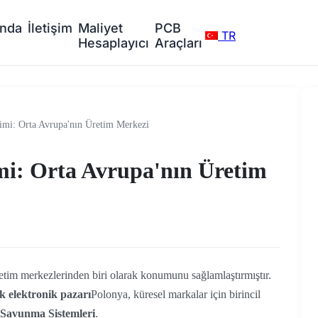
ında
İletişim
Maliyet
PCB
TR
Hesaplayıcı
Araçları
mi: Orta Avrupa'nın Üretim Merkezi
i: Orta Avrupa'nın Üretim
retim merkezlerinden biri olarak konumunu sağlamlaştırmıştır.
 elektronik pazarı
Polonya, küresel markalar için birincil
e Savunma Sistemleri
.