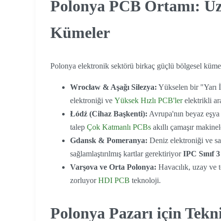
Polonya PCB Ortamı: Uz
Kümeler
Polonya elektronik sektörü birkaç güçlü bölgesel küme
Wrocław & Aşağı Silezya:
Yükselen bir "Yarı İ
elektroniği ve
Yüksek Hızlı PCB'ler
elektrikli ar
Łódź (Cihaz Başkenti):
Avrupa'nın beyaz eşya 
talep
Çok Katmanlı PCB
s
akıllı çamaşır makinel
Gdansk & Pomeranya:
Deniz elektroniği ve sa
sağlamlaştırılmış kartlar gerektiriyor
IPC Sınıf 3
Varşova ve Orta Polonya:
Havacılık, uzay ve t
zorluyor
HDI PCB
teknoloji.
Polonya Pazarı için Tekn