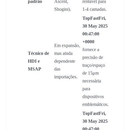
padrão
Ascent,
rentável para
Shogini).
1-4 camadas.
TopFastFri,
30 May 2025
00:47:00
+0000
Em expansão,
fornece a
Técnico de
mas ainda
precisão de
HDI e
dependente
traço/espaço
MSAP
das
de 15μm
importações.
necessária
para
dispositivos
emblemáticos.
TopFastFri,
30 May 2025
00:47:00