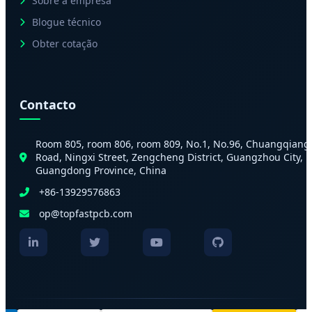
Sobre a empresa
Blogue técnico
Obter cotação
Contacto
Room 805, room 806, room 809, No.1, No.96, Chuangqiang
Road, Ningxi Street, Zengcheng District, Guangzhou City,
Guangdong Province, China
+86-13929576863
op@topfastpcb.com