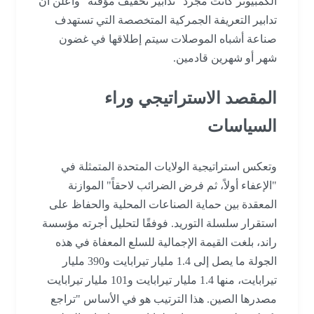
الكمبيوتر كانت مجرد "تدابير تخفيف مؤقتة" وأعلن أن
تدابير التعريفة الجمركية المتخصصة التي تستهدف
صناعة أشباه الموصلات سيتم إطلاقها في غضون
شهر أو شهرين قادمين.
المقصد الاستراتيجي وراء
السياسات
وتعكس استراتيجية الولايات المتحدة المتمثلة في
"الإعفاء أولاً، ثم فرض الضرائب لاحقاً" الموازنة
المعقدة بين حماية الصناعات المحلية والحفاظ على
استقرار سلسلة التوريد. فوفقًا لتحليل أجرته مؤسسة
راند، بلغت القيمة الإجمالية للسلع المعفاة في هذه
الجولة ما يصل إلى 1.4 مليار تيرابايت و390 مليار
تيرابايت، منها 1.4 مليار تيرابايت و101 مليار تيرابايت
مصدرها الصين. هذا الترتيب هو في الأساس "تراجع